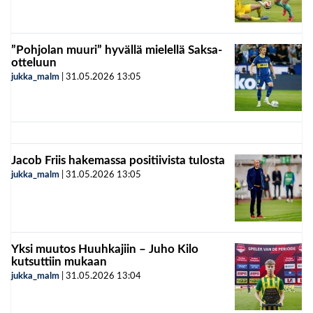
”Pohjolan muuri” hyvällä mielellä Saksa-
otteluun
jukka_malm
|
31.05.2026
13:05
Jacob Friis hakemassa positiivista tulosta
jukka_malm
|
31.05.2026
13:05
Yksi muutos Huuhkajiin – Juho Kilo
kutsuttiin mukaan
jukka_malm
|
31.05.2026
13:04