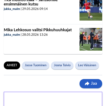
ensimmäinen kutsu
jukka_malm
|
29.05.2026
09:14
Mika Lehkosuo valitsi Pikkuhuuhkajat
jukka_malm
|
28.05.2026
13:26
AIHEET
Jasse Tuominen
Joona Toivio
Leo Väisänen
Jaa
1€ = 10€ arvosta