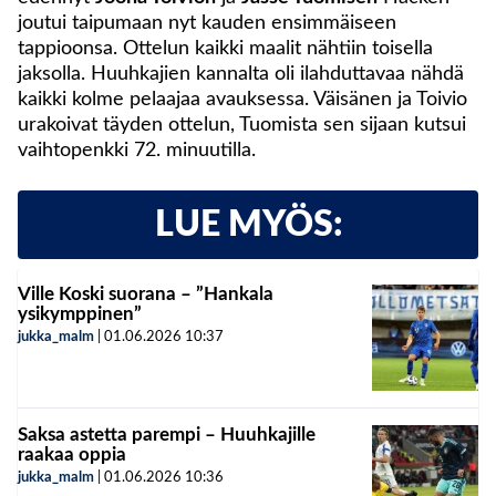
joutui taipumaan nyt kauden ensimmäiseen
tappioonsa. Ottelun kaikki maalit nähtiin toisella
jaksolla. Huuhkajien kannalta oli ilahduttavaa nähdä
kaikki kolme pelaajaa avauksessa. Väisänen ja Toivio
urakoivat täyden ottelun, Tuomista sen sijaan kutsui
vaihtopenkki 72. minuutilla.
LUE MYÖS:
Ville Koski suorana – ”Hankala
ysikymppinen”
jukka_malm
|
01.06.2026
10:37
Saksa astetta parempi – Huuhkajille
raakaa oppia
jukka_malm
|
01.06.2026
10:36