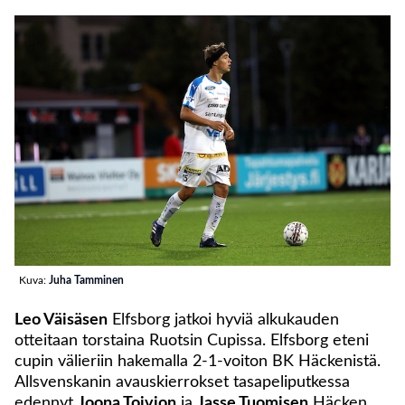
Kuva:
Juha Tamminen
Leo Väisäsen
Elfsborg jatkoi hyviä alkukauden
otteitaan torstaina Ruotsin Cupissa. Elfsborg eteni
cupin välieriin hakemalla 2-1-voiton BK Häckenistä.
Allsvenskanin avauskierrokset tasapeliputkessa
edennyt
Joona Toivion
ja
Jasse Tuomisen
Häcken