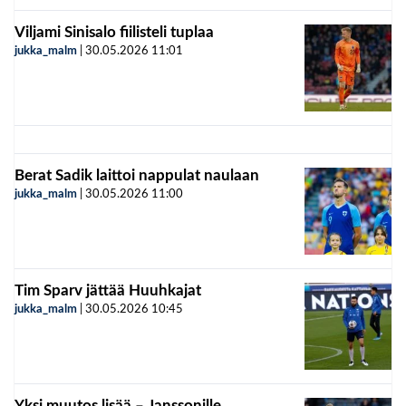
Viljami Sinisalo fiilisteli tuplaa
jukka_malm
|
30.05.2026
11:01
Berat Sadik laittoi nappulat naulaan
jukka_malm
|
30.05.2026
11:00
Tim Sparv jättää Huuhkajat
jukka_malm
|
30.05.2026
10:45
Yksi muutos lisää – Janssonille