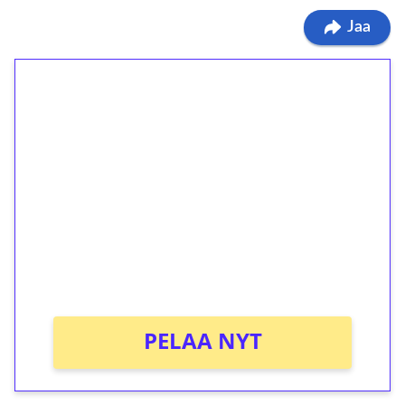
Jaa
1€ = 10€ arvosta
ilmaiskierroksia ilman
kierrätystä!
Talleta 1€
Saat heti 50 ilmaiskierrosta Tuohi 1000 -
peliin (arvo 0,20€ per kierros)!
Ei kierrätysvaatimusta!
PELAA NYT