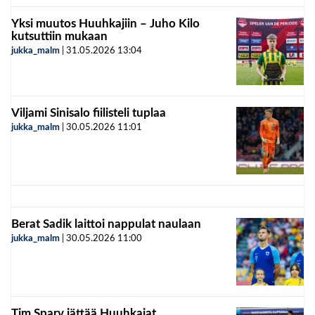
Yksi muutos Huuhkajiin – Juho Kilo
kutsuttiin mukaan
jukka_malm
|
31.05.2026
13:04
Viljami Sinisalo fiilisteli tuplaa
jukka_malm
|
30.05.2026
11:01
Berat Sadik laittoi nappulat naulaan
jukka_malm
|
30.05.2026
11:00
Tim Sparv jättää Huuhkajat