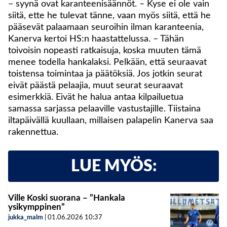
– syynä ovat karanteenisäännöt. – Kyse ei ole vain
siitä, ette he tulevat tänne, vaan myös siitä, että he
pääsevät palaamaan seuroihin ilman karanteenia,
Kanerva kertoi HS:n haastattelussa. – Tähän
toivoisin nopeasti ratkaisuja, koska muuten tämä
menee todella hankalaksi. Pelkään, että seuraavat
toistensa toimintaa ja päätöksiä. Jos jotkin seurat
eivät päästä pelaajia, muut seurat seuraavat
esimerkkiä. Eivät he halua antaa kilpailuetua
samassa sarjassa pelaaville vastustajille. Tiistaina
iltapäivällä kuullaan, millaisen palapelin Kanerva saa
rakennettua.
LUE MYÖS:
Ville Koski suorana – ”Hankala
ysikymppinen”
jukka_malm
|
01.06.2026
10:37