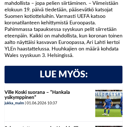
mahdollista – jopa pelien siirtäminen. – Viimeistään
elokuun 19. päivä tiedetään, pääsevätkö katsojat
Suomen kotiotteluihin. Varmasti UEFA katsoo
koronatilanteen kehittymistä Euroopasta.
Pahimmassa tapauksessa syyskuun pelit siirretään
eteenpäin. Kaikki on mahdollista, kun koronan toinen
aalto näyttäisi kasvavan Euroopassa, Ari Lahti kertoi
YLEn haastattelussa. Huuhkajien on määrä kohdata
Wales syyskuun 3. Helsingissä.
LUE MYÖS:
Ville Koski suorana – ”Hankala
ysikymppinen”
jukka_malm
|
01.06.2026
10:37