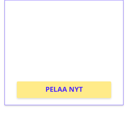
1€ = 10€ arvosta
ilmaiskierroksia ilman
kierrätystä!
Talleta 1€
Saat heti 50 ilmaiskierrosta Tuohi 1000 -
peliin (arvo 0,20€ per kierros)!
Ei kierrätysvaatimusta!
PELAA NYT