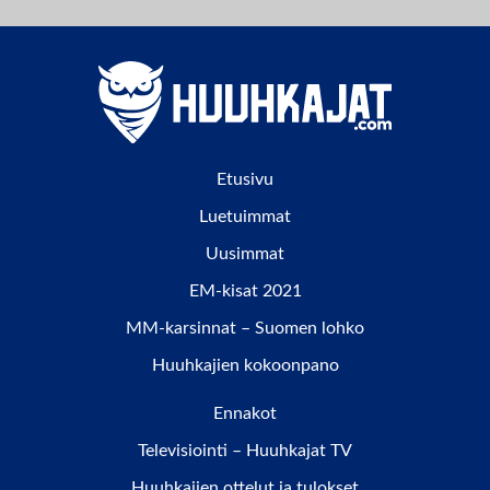
Etusivu
Luetuimmat
Uusimmat
EM-kisat 2021
MM-karsinnat – Suomen lohko
Huuhkajien kokoonpano
Ennakot
Televisiointi – Huuhkajat TV
Huuhkajien ottelut ja tulokset