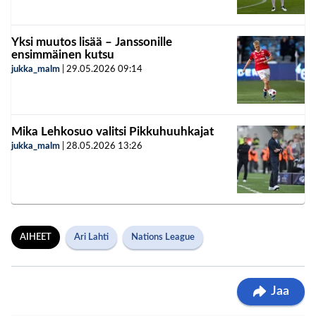
Yksi muutos lisää – Janssonille
ensimmäinen kutsu
jukka_malm
|
29.05.2026
09:14
Mika Lehkosuo valitsi Pikkuhuuhkajat
jukka_malm
|
28.05.2026
13:26
AIHEET
Ari Lahti
Nations League
Jaa