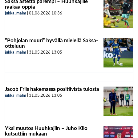
Saksa astetta parempi – Huuhkajille
raakaa oppia
jukka_malm
|
01.06.2026
10:36
”Pohjolan muuri” hyvällä mielellä Saksa-
otteluun
jukka_malm
|
31.05.2026
13:05
Jacob Friis hakemassa positiivista tulosta
jukka_malm
|
31.05.2026
13:05
Yksi muutos Huuhkajiin – Juho Kilo
kutsuttiin mukaan