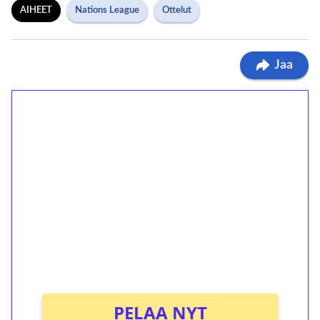
AIHEET
Nations League
Ottelut
Jaa
1€ = 10€ arvosta
ilmaiskierroksia ilman
kierrätystä!
Talleta 1€
Saat heti 50 ilmaiskierrosta Tuohi 1000 -
peliin (arvo 0,20€ per kierros)!
Ei kierrätysvaatimusta!
PELAA NYT