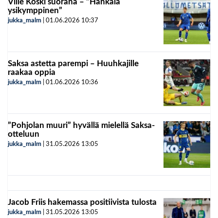
Ville Koski suorana – ”Hankala
ysikymppinen”
jukka_malm
|
01.06.2026
10:37
Saksa astetta parempi – Huuhkajille
raakaa oppia
jukka_malm
|
01.06.2026
10:36
”Pohjolan muuri” hyvällä mielellä Saksa-
otteluun
jukka_malm
|
31.05.2026
13:05
Jacob Friis hakemassa positiivista tulosta
jukka_malm
|
31.05.2026
13:05