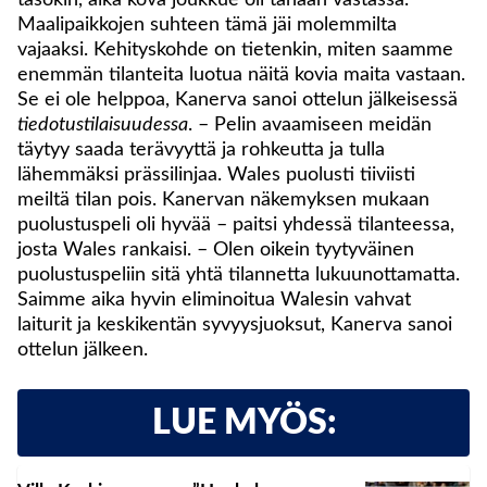
tasokin, aika kova joukkue oli tänään vastassa.
Maalipaikkojen suhteen tämä jäi molemmilta
vajaaksi. Kehityskohde on tietenkin, miten saamme
enemmän tilanteita luotua näitä kovia maita vastaan.
Se ei ole helppoa, Kanerva sanoi ottelun jälkeisessä
tiedotustilaisuudessa
. – Pelin avaamiseen meidän
täytyy saada terävyyttä ja rohkeutta ja tulla
lähemmäksi prässilinjaa. Wales puolusti tiiviisti
meiltä tilan pois. Kanervan näkemyksen mukaan
puolustuspeli oli hyvää – paitsi yhdessä tilanteessa,
josta Wales rankaisi. – Olen oikein tyytyväinen
puolustuspeliin sitä yhtä tilannetta lukuunottamatta.
Saimme aika hyvin eliminoitua Walesin vahvat
laiturit ja keskikentän syvyysjuoksut, Kanerva sanoi
ottelun jälkeen.
LUE MYÖS: