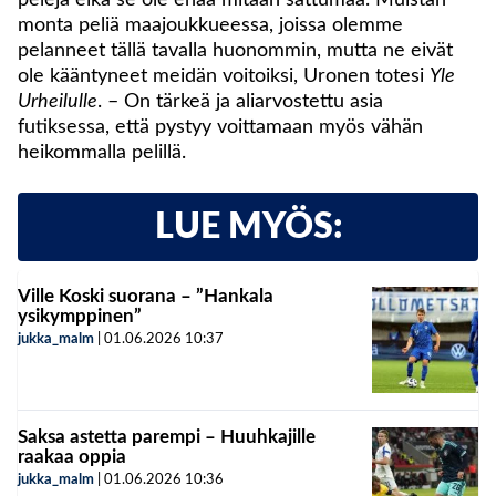
pelejä eikä se ole enää mitään sattumaa. Muistan
monta peliä maajoukkueessa, joissa olemme
pelanneet tällä tavalla huonommin, mutta ne eivät
ole kääntyneet meidän voitoiksi, Uronen totesi
Yle
Urheilulle
. – On tärkeä ja aliarvostettu asia
futiksessa, että pystyy voittamaan myös vähän
heikommalla pelillä.
LUE MYÖS:
Ville Koski suorana – ”Hankala
ysikymppinen”
jukka_malm
|
01.06.2026
10:37
Saksa astetta parempi – Huuhkajille
raakaa oppia
jukka_malm
|
01.06.2026
10:36