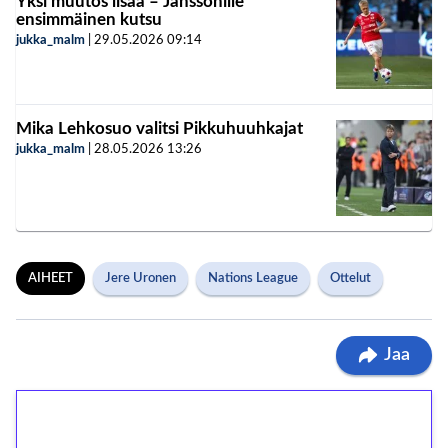
Yksi muutos lisää – Janssonille
ensimmäinen kutsu
jukka_malm
|
29.05.2026
09:14
Mika Lehkosuo valitsi Pikkuhuuhkajat
jukka_malm
|
28.05.2026
13:26
AIHEET
Jere Uronen
Nations League
Ottelut
Jaa
1€ = 10€ arvosta