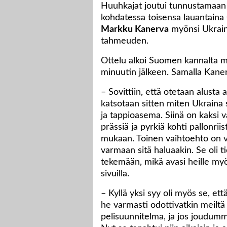
Huuhkajat joutui tunnustamaa
kohdatessa toisensa lauantaina
Markku Kanerva
myönsi Ukrai
tahmeuden.
Ottelu alkoi Suomen kannalta mu
minuutin jälkeen. Samalla Kaner
– Sovittiin, että otetaan alusta 
katsotaan sitten miten Ukraina s
ja tappioasema. Siinä on kaksi
prässiä ja pyrkiä kohti pallonriis
mukaan. Toinen vaihtoehto on v
varmaan sitä haluaakin. Se oli ti
tekemään, mikä avasi heille myös 
sivuilla.
– Kyllä yksi syy oli myös se, et
he varmasti odottivatkin meiltä a
pelisuunnitelma, ja jos joudum