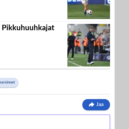
i Pikkuhuuhkajat
arsinnat
Jaa
ilmaiskierroksia ilman