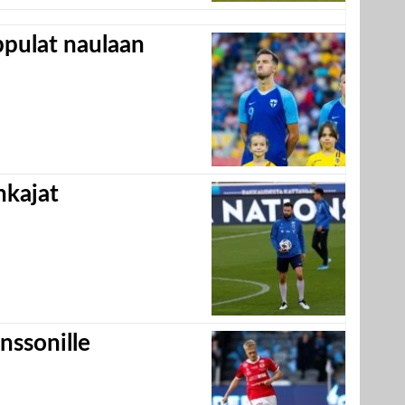
appulat naulaan
hkajat
nssonille