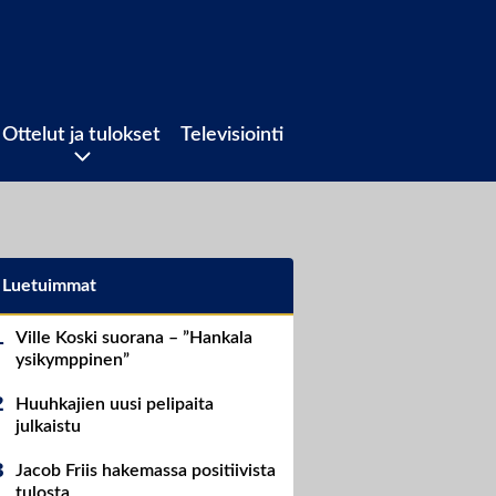
Ottelut ja tulokset
Televisiointi
Luetuimmat
Ville Koski suorana – ”Hankala
ysikymppinen”
Huuhkajien uusi pelipaita
julkaistu
Jacob Friis hakemassa positiivista
tulosta