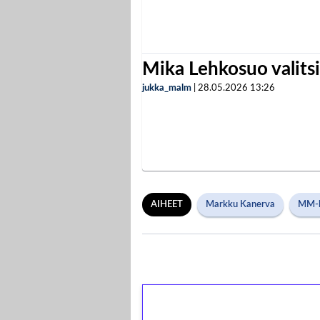
Mika Lehkosuo valits
jukka_malm
|
28.05.2026
13:26
AIHEET
Markku Kanerva
MM-k
1€ = 10€ arvosta 