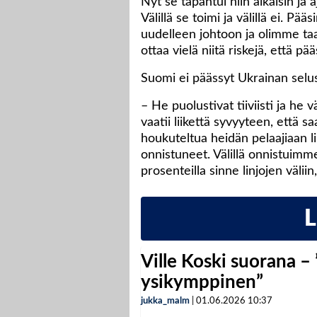
Nyt se tapahtui niin aikaisin ja a
Välillä se toimi ja välillä ei. P
uudelleen johtoon ja olimme taa
ottaa vielä niitä riskejä, että
Suomi ei päässyt Ukrainan selusta
– He puolustivat tiiviisti ja he v
vaatii liikettä syvyyteen, että 
houkuteltua heidän pelaajiaan l
onnistuneet. Välillä onnistuimm
prosenteilla sinne linjojen väl
Ville Koski suorana –
ysikymppinen”
jukka_malm
|
01.06.2026
10:37