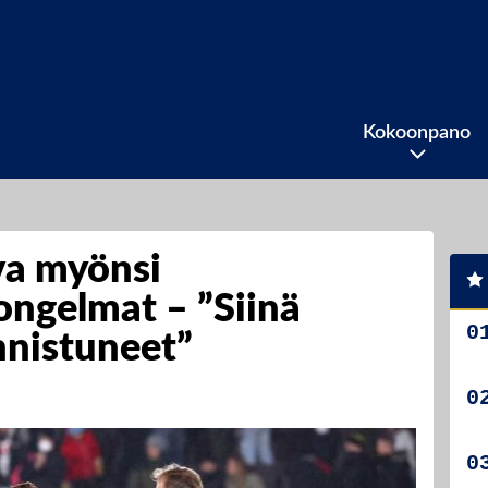
Kokoonpano
a myönsi
ngelmat – ”Siinä
nistuneet”