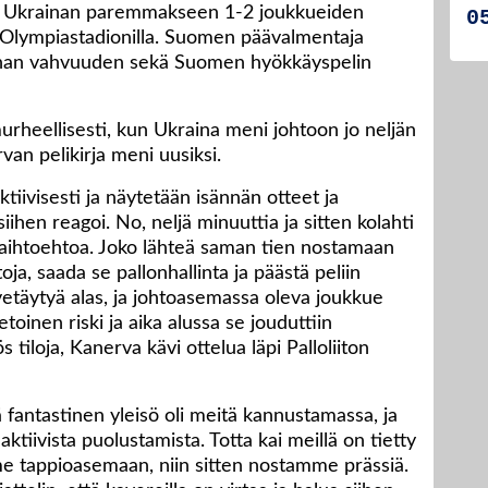
n Ukrainan paremmakseen 1-2 joukkueiden
 Olympiastadionilla. Suomen päävalmentaja
nan vahvuuden sekä Suomen hyökkäyspelin
rheellisesti, kun Ukraina meni johtoon jo neljän
van pelikirja meni uusiksi.
aktiivisesti ja näytetään isännän otteet ja
iihen reagoi. No, neljä minuuttia ja sitten kolahti
 vaihtoehtoa. Joko lähteä saman tien nostamaan
toja, saada se pallonhallinta ja päästä peliin
etäytyä alas, ja johtoasemassa oleva joukkue
etoinen riski ja aika alussa se jouduttiin
tiloja, Kanerva kävi ottelua läpi Palloliiton
tä fantastinen yleisö oli meitä kannustamassa, ja
ktiivista puolustamista. Totta kai meillä on tietty
me tappioasemaan, niin sitten nostamme prässiä.