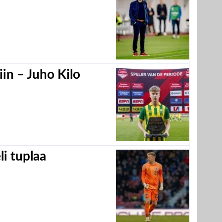
in – Juho Kilo
eli tuplaa