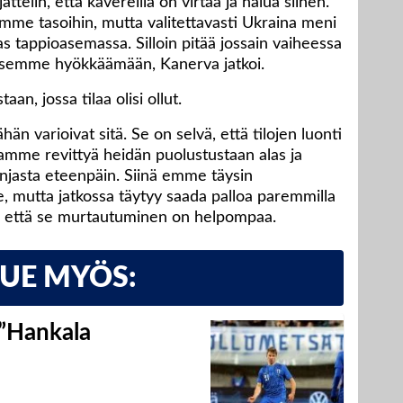
jattelin, että kavereilla on virtaa ja halua siihen.
ääsimme tasoihin, mutta valitettavasti Ukraina meni
s tappioasemassa. Silloin pitää jossain vaiheessa
 pääsemme hyökkäämään, Kanerva jatkoi.
an, jossa tilaa olisi ollut.
ähän varioivat sitä. Se on selvä, että tilojen luonti
saamme revittyä heidän puolustustaan alas ja
injasta eteenpäin. Siinä emme täysin
e, mutta jatkossa täytyy saada palloa paremmilla
iin, että se murtautuminen on helpompaa.
LUE MYÖS:
 ”Hankala