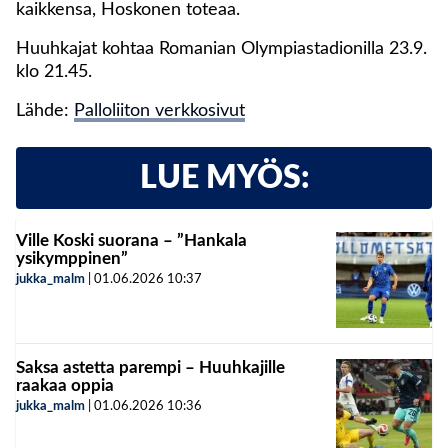
kaikkensa, Hoskonen toteaa.
Huuhkajat kohtaa Romanian Olympiastadionilla 23.9.
klo 21.45.
Lähde:
Palloliiton verkkosivut
LUE MYÖS:
Ville Koski suorana – ”Hankala
ysikymppinen”
jukka_malm
|
01.06.2026
10:37
Saksa astetta parempi – Huuhkajille
raakaa oppia
jukka_malm
|
01.06.2026
10:36