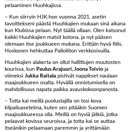
pelaaminen Huuhkajissa.
– Kun siirryin HJK:hon vuonna 2021, asetin
tavoittekseni päästä Huuhkajien mukaan sinä aikana
kun Klubissa pelaan. Nyt täällä ollaan. Olen katsonut
kaikki Huuhkajien matsit kotona, ja nyt pääsen
olemaan itse joukkueen mukana. Erittäin hyvä fiilis.
Hoskonen hehkuttaa Palloliiton verkkosivuilla.
Huuhkajien alakerta on ollut hallittujen muutosten
kourissa, kun
Paulus Arajuuri, Joona Toivio
ja
viimeksi
Jukka Raitala
pistivät nappikset naulaan
maajoukkueen osalta. Hyvällä onnistumisella on
mahdollisuus napata paikka avauskokoonpanosta.
– Totta kai meillä puolustajilla on tosi kova
kilpailuasetelma, kuten sen pitääkin Suomen
maajoukkueessa olla. Meillä on hyviä jätkiä, jotka
pelaavat kovissa seuroissa, ja totta kai se auttaa
itseänikin pelaamaan paremmin ja yrittämään