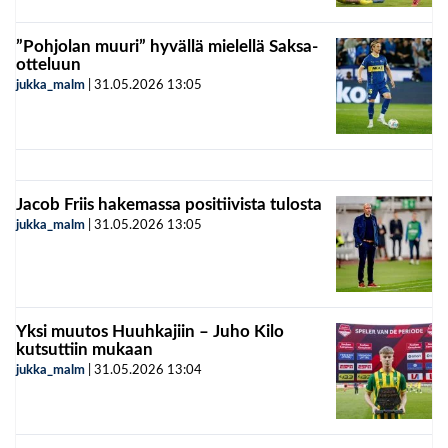
”Pohjolan muuri” hyvällä mielellä Saksa-
otteluun
jukka_malm
|
31.05.2026
13:05
Jacob Friis hakemassa positiivista tulosta
jukka_malm
|
31.05.2026
13:05
Yksi muutos Huuhkajiin – Juho Kilo
kutsuttiin mukaan
jukka_malm
|
31.05.2026
13:04