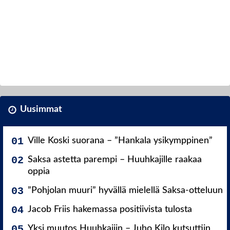
Uusimmat
Ville Koski suorana – ”Hankala ysikymppinen”
Saksa astetta parempi – Huuhkajille raakaa
oppia
”Pohjolan muuri” hyvällä mielellä Saksa-otteluun
Jacob Friis hakemassa positiivista tulosta
Yksi muutos Huuhkajiin – Juho Kilo kutsuttiin