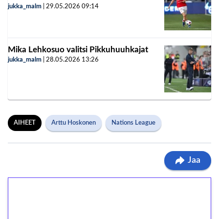
jukka_malm
|
29.05.2026
09:14
Mika Lehkosuo valitsi Pikkuhuuhkajat
jukka_malm
|
28.05.2026
13:26
AIHEET
Arttu Hoskonen
Nations League
Jaa
1€ = 10€ arvosta
ilmaiskierroksia ilman