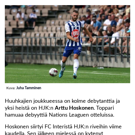
Kuva:
Juha Tamminen
Huuhkajien joukkueessa on kolme debytanttia ja
yksi heistä on HJK:n
Arttu Hoskonen
. Toppari
hamuaa debyyttiä Nations Leaguen otteluissa.
Hoskonen siirtyi FC Interistä HJK:n riveihin viime
kaudella. Sen jälkeen mielessä on kytenyt