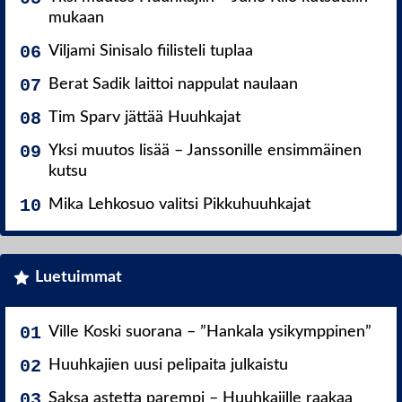
mukaan
Viljami Sinisalo fiilisteli tuplaa
Berat Sadik laittoi nappulat naulaan
Tim Sparv jättää Huuhkajat
Yksi muutos lisää – Janssonille ensimmäinen
kutsu
Mika Lehkosuo valitsi Pikkuhuuhkajat
Luetuimmat
Ville Koski suorana – ”Hankala ysikymppinen”
Huuhkajien uusi pelipaita julkaistu
Saksa astetta parempi – Huuhkajille raakaa