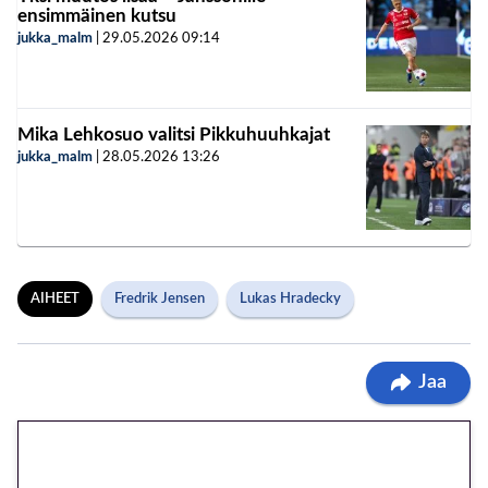
ensimmäinen kutsu
jukka_malm
|
29.05.2026
09:14
Mika Lehkosuo valitsi Pikkuhuuhkajat
jukka_malm
|
28.05.2026
13:26
AIHEET
Fredrik Jensen
Lukas Hradecky
Jaa
🎁 Huipputarjous jatkuu: 10