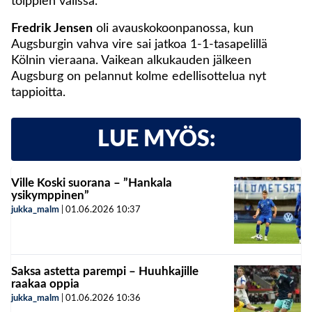
tolppien välissä.
Fredrik Jensen
oli avauskokoonpanossa, kun
Augsburgin vahva vire sai jatkoa 1-1-tasapelillä
Kölnin vieraana. Vaikean alkukauden jälkeen
Augsburg on pelannut kolme edellisottelua nyt
tappioitta.
LUE MYÖS:
Ville Koski suorana – ”Hankala
ysikymppinen”
jukka_malm
|
01.06.2026
10:37
Saksa astetta parempi – Huuhkajille
raakaa oppia
jukka_malm
|
01.06.2026
10:36