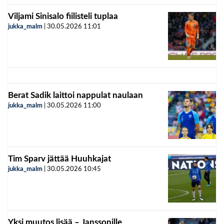
Viljami Sinisalo fiilisteli tuplaa
jukka_malm
|
30.05.2026
11:01
Berat Sadik laittoi nappulat naulaan
jukka_malm
|
30.05.2026
11:00
Tim Sparv jättää Huuhkajat
jukka_malm
|
30.05.2026
10:45
Yksi muutos lisää – Janssonille