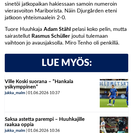
sinetöi jatkopaikan hakiessaan samoin numeroin
vierasvoiton Mariborista. Näin Djurgården eteni
jatkoon yhteismaalein 2-0.
Tuore Huuhkaja
Adam Ståhl
pelasi koko pelin, mutta
sairastellut
Rasmus Schüller
joutui tulemaan
vaihtoon jo avausjaksolla. Miro Tenho oli penkillä.
LUE MYÖS:
Ville Koski suorana – ”Hankala
ysikymppinen”
jukka_malm
|
01.06.2026
10:37
Saksa astetta parempi – Huuhkajille
raakaa oppia
jukka_malm
|
01.06.2026
10:36