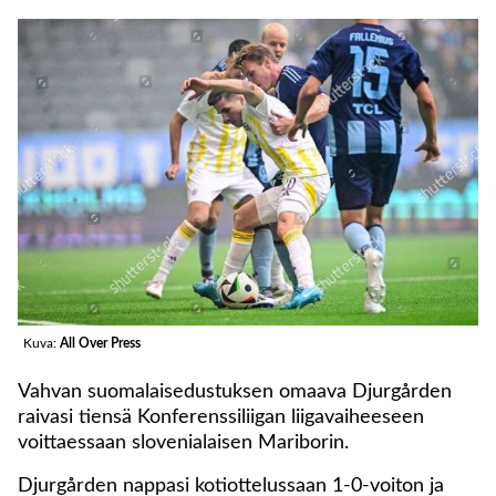
Kuva:
All Over Press
Vahvan suomalaisedustuksen omaava Djurgården
raivasi tiensä Konferenssiliigan liigavaiheeseen
voittaessaan slovenialaisen Mariborin.
Djurgården nappasi kotiottelussaan 1-0-voiton ja