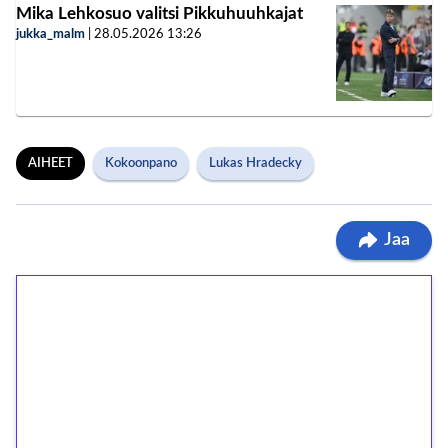
Mika Lehkosuo valitsi Pikkuhuuhkajat
jukka_malm
|
28.05.2026
13:26
AIHEET
Kokoonpano
Lukas Hradecky
Jaa
1€ = 10€ arvosta
ilmaiskierroksia ilman
kierrätystä!
Talleta 1€