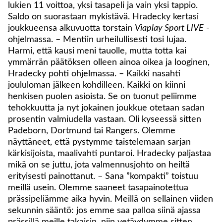
lukien 11 voittoa, yksi tasapeli ja vain yksi tappio.
Saldo on suorastaan mykistävä. Hradecky kertasi
joukkueensa alkuvuotta torstain
Viaplay Sport LIVE
-
ohjelmassa. – Mentiin urheilullisesti tosi lujaa.
Harmi, että kausi meni tauolle, mutta totta kai
ymmärrän päätöksen olleen ainoa oikea ja looginen,
Hradecky pohti ohjelmassa. – Kaikki nasahti
joululoman jälkeen kohdilleen. Kaikki on kiinni
henkisen puolen asioista. Se on tuonut peliimme
tehokkuutta ja nyt jokainen joukkue otetaan sadan
prosentin valmiudella vastaan. Oli kyseessä sitten
Padeborn, Dortmund tai Rangers. Olemme
näyttäneet, että pystymme taistelemaan sarjan
kärkisijoista, maalivahti puntaroi. Hradecky paljastaa
mikä on se juttu, jota valmennusjohto on heiltä
erityisesti painottanut. – Sana ”kompakti” toistuu
meillä usein. Olemme saaneet tasapainotettua
prässipeliämme aika hyvin. Meillä on sellainen viiden
sekunnin sääntö: jos emme saa palloa siinä ajassa