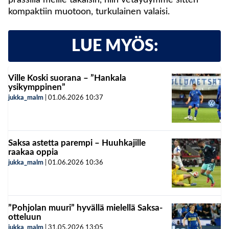
prässillä meille takaisin, niin vetäydymme sitten
kompaktiin muotoon, turkulainen valaisi.
LUE MYÖS:
Ville Koski suorana – ”Hankala
ysikymppinen”
jukka_malm
|
01.06.2026
10:37
Saksa astetta parempi – Huuhkajille
raakaa oppia
jukka_malm
|
01.06.2026
10:36
”Pohjolan muuri” hyvällä mielellä Saksa-
otteluun
jukka_malm
|
31.05.2026
13:05