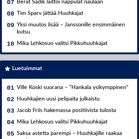
Berat Sadik laittoi nappulat naulaan
Tim Sparv jättää Huuhkajat
Yksi muutos lisää – Janssonille ensimmäinen
kutsu
Mika Lehkosuo valitsi Pikkuhuuhkajat
Luetuimmat
Ville Koski suorana – ”Hankala ysikymppinen”
Huuhkajien uusi pelipaita julkaistu
Jacob Friis hakemassa positiivista tulosta
Mika Lehkosuo valitsi Pikkuhuuhkajat
Saksa astetta parempi – Huuhkajille raakaa