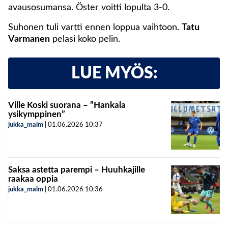
avausosumansa. Öster voitti lopulta 3-0.
Suhonen tuli vartti ennen loppua vaihtoon.
Tatu
Varmanen
pelasi koko pelin.
LUE MYÖS:
Ville Koski suorana – ”Hankala
ysikymppinen”
jukka_malm
|
01.06.2026
10:37
Saksa astetta parempi – Huuhkajille
raakaa oppia
jukka_malm
|
01.06.2026
10:36