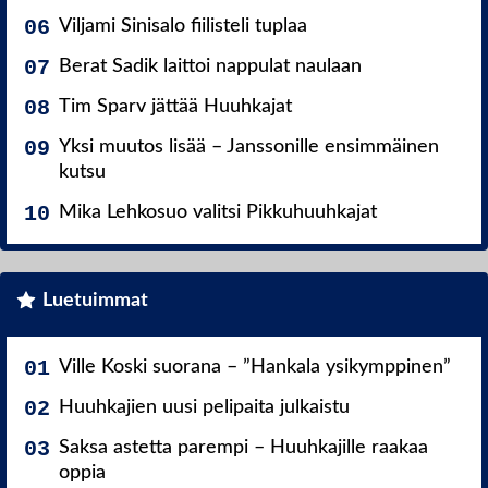
Viljami Sinisalo fiilisteli tuplaa
Berat Sadik laittoi nappulat naulaan
Tim Sparv jättää Huuhkajat
Yksi muutos lisää – Janssonille ensimmäinen
kutsu
Mika Lehkosuo valitsi Pikkuhuuhkajat
Luetuimmat
Ville Koski suorana – ”Hankala ysikymppinen”
Huuhkajien uusi pelipaita julkaistu
Saksa astetta parempi – Huuhkajille raakaa
oppia