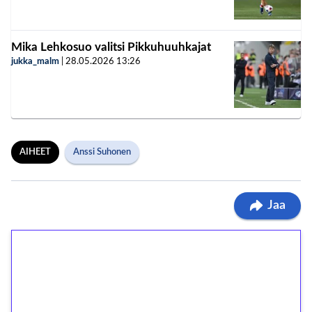
Mika Lehkosuo valitsi Pikkuhuuhkajat
jukka_malm
|
28.05.2026
13:26
AIHEET
Anssi Suhonen
Jaa
1€ = 10€ arvosta
ilmaiskierroksia ilman
kierrätystä!