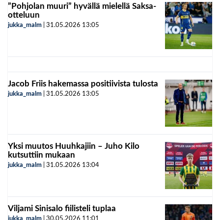
”Pohjolan muuri” hyvällä mielellä Saksa-
otteluun
jukka_malm
|
31.05.2026
13:05
Jacob Friis hakemassa positiivista tulosta
jukka_malm
|
31.05.2026
13:05
Yksi muutos Huuhkajiin – Juho Kilo
kutsuttiin mukaan
jukka_malm
|
31.05.2026
13:04
Viljami Sinisalo fiilisteli tuplaa
jukka_malm
|
30.05.2026
11:01