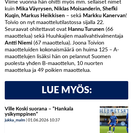
Viime vuonna hän ohitti myös mm. sellaiset nimet
kuin
Mika Väyrysen, Niklas Moisanderin, Shefki
Kuqin, Markus Heikkisen
– sekä
Markku Kanervan
!
Toivio on nyt maaottelutilastossa sijalla 22.
Seuraavat ohitettavat ovat
Hannu Turunen
(66
maaottelua) sekä Huuhkajien maalivahtivalmentaja
Antti Niemi
(67 maaottelua). Joona Toivion
maaotteluiden kokonaismäärä on huima 125 – A-
maaottelujen lisäksi hän on pelannut Suomen
puolesta yhden B-maaottelun, 10 nuorten
maaottelua ja 49 poikien maaottelua.
LUE MYÖS:
Ville Koski suorana – ”Hankala
ysikymppinen”
jukka_malm
|
01.06.2026
10:37