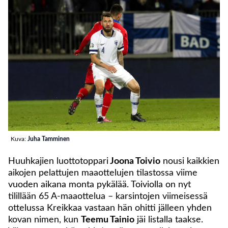
Kuva:
Juha Tamminen
Huuhkajien luottotoppari
Joona Toivio
nousi kaikkien
aikojen pelattujen maaottelujen tilastossa viime
vuoden aikana monta pykälää. Toiviolla on nyt
tilillään 65 A-maaottelua – karsintojen viimeisessä
ottelussa Kreikkaa vastaan hän ohitti jälleen yhden
kovan nimen, kun
Teemu Tainio
jäi listalla taakse.