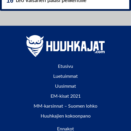
Leo Väisänen palasi pelikentille
Etusivu
Luetuimmat
Uusimmat
EM-kisat 2021
MM-karsinnat – Suomen lohko
Huuhkajien kokoonpano
Ennakot