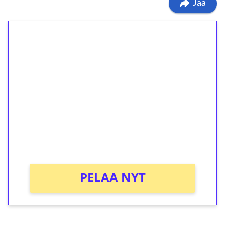
Jaa
1€ = 10€ arvosta
ilmaiskierroksia ilman
kierrätystä!
Talleta 1€
Saat heti 50 ilmaiskierrosta Tuohi 1000 -
peliin (arvo 0,20€ per kierros)!
Ei kierrätysvaatimusta!
PELAA NYT