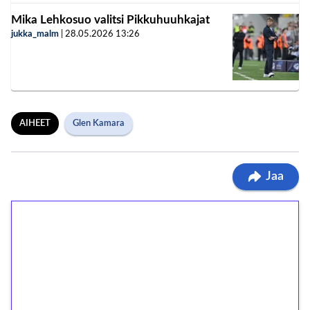
Mika Lehkosuo valitsi Pikkuhuuhkajat
jukka_malm
|
28.05.2026
13:26
AIHEET
Glen Kamara
Jaa
1€ = 10€ arvosta
ilmaiskierroksia ilman
kierrätystä!
Talleta 1€