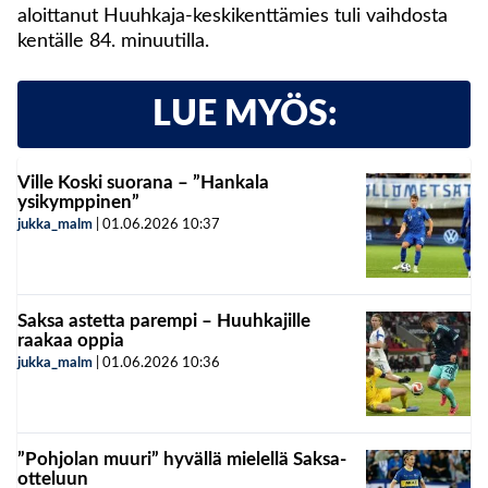
aloittanut Huuhkaja-keskikenttämies tuli vaihdosta
kentälle 84. minuutilla.
LUE MYÖS:
Ville Koski suorana – ”Hankala
ysikymppinen”
jukka_malm
|
01.06.2026
10:37
Saksa astetta parempi – Huuhkajille
raakaa oppia
jukka_malm
|
01.06.2026
10:36
”Pohjolan muuri” hyvällä mielellä Saksa-
otteluun