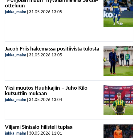
”Pohjolan muuri” hyvällä mielellä Saksa-
otteluun
jukka_malm
|
31.05.2026
13:05
Jacob Friis hakemassa positiivista tulosta
jukka_malm
|
31.05.2026
13:05
Yksi muutos Huuhkajiin – Juho Kilo
kutsuttiin mukaan
jukka_malm
|
31.05.2026
13:04
Viljami Sinisalo fiilisteli tuplaa
jukka_malm
|
30.05.2026
11:01