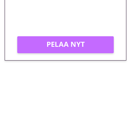
Peli: Reactoonz
Vain uusille asiakkaille!
PELAA NYT