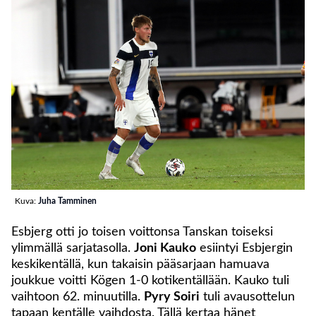
Kuva:
Juha Tamminen
Esbjerg otti jo toisen voittonsa Tanskan toiseksi
ylimmällä sarjatasolla.
Joni Kauko
esiintyi Esbjergin
keskikentällä, kun takaisin pääsarjaan hamuava
joukkue voitti Kögen 1-0 kotikentällään. Kauko tuli
vaihtoon 62. minuutilla.
Pyry Soiri
tuli avausottelun
tapaan kentälle vaihdosta. Tällä kertaa hänet