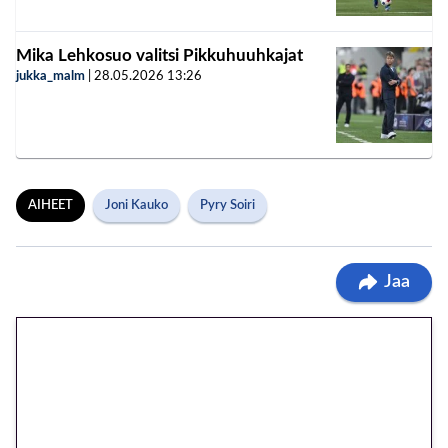
Mika Lehkosuo valitsi Pikkuhuuhkajat
jukka_malm
|
28.05.2026
13:26
AIHEET
Joni Kauko
Pyry Soiri
Jaa
🎁 Huipputarjous jatkuu: 10
euron kierrätysvapaa
megakierros Reactoonz-
peliin – vain 1 eurolla!