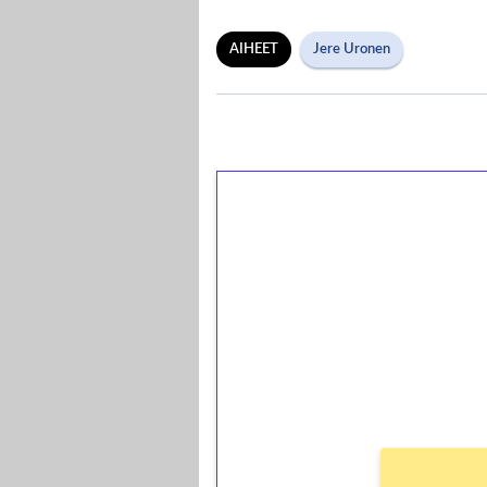
AIHEET
Jere Uronen
1€ = 10€ arvosta 
kierrätystä!
Talleta 1€
Saat heti 50 ilmaiskierr
kierros)!
Ei kierrätysvaatimusta!