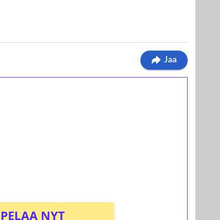
Jaa
ilmaiskierroksia ilman
osta Tuohi 1000 -peliin (arvo 0,20€ per
PELAA NYT