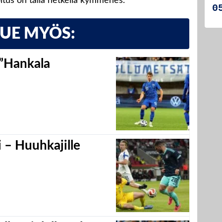
joitus on tällä hetkellä kymmenes.
LUE MYÖS:
 ”Hankala
 – Huuhkajille