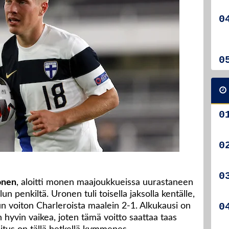
onen
, aloitti monen maajoukkueissa uurastaneen
un penkiltä. Uronen tuli toisella jaksolla kentälle,
un voiton Charleroista maalein 2-1. Alkukausi on
 hyvin vaikea, joten tämä voitto saattaa taas