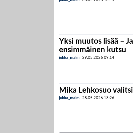
jukka_malm
|
30.05.2026
10:45
Yksi muutos lisää – Ja
ensimmäinen kutsu
jukka_malm
|
29.05.2026
09:14
Mika Lehkosuo valits
jukka_malm
|
28.05.2026
13:26