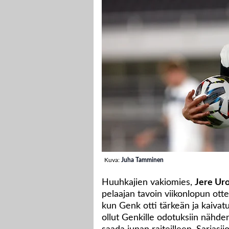
Kuva:
Juha Tamminen
Huuhkajien vakiomies,
Jere Ur
pelaajan tavoin viikonlopun ottel
kun Genk otti tärkeän ja kaivat
ollut Genkille odotuksiin nähden