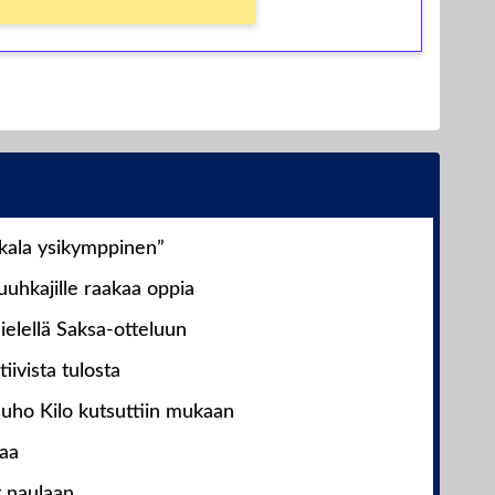
nkala ysikymppinen”
uhkajille raakaa oppia
ielellä Saksa-otteluun
iivista tulosta
Juho Kilo kutsuttiin mukaan
laa
t naulaan