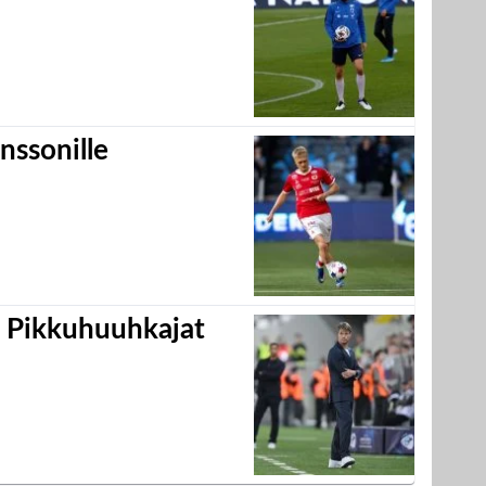
nssonille
i Pikkuhuuhkajat