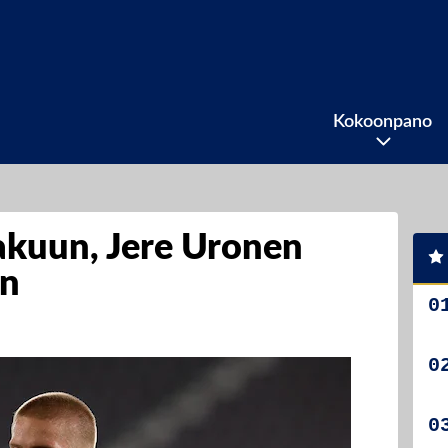
Kokoonpano
akuun, Jere Uronen
än