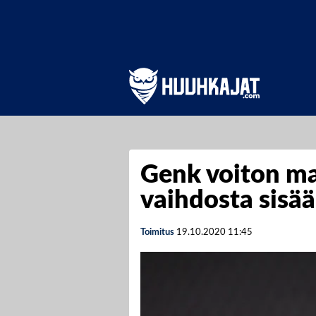
Genk voiton m
vaihdosta sisä
Toimitus
19.10.2020
11:45