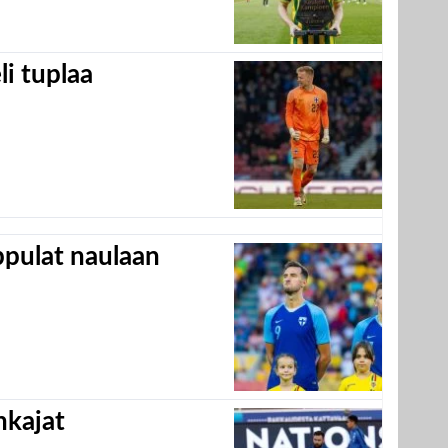
eli tuplaa
appulat naulaan
hkajat