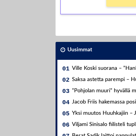
Uusimmat
Ville Koski suorana – ”Ha
Saksa astetta parempi – Hu
”Pohjolan muuri” hyvällä m
Jacob Friis hakemassa posit
Yksi muutos Huuhkajiin – 
Viljami Sinisalo fiilisteli tup
Berat Sadik laittoi nappula