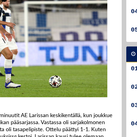
 minuutit AE Larissan keskikentällä, kun joukkue
ikan pääsarjassa. Vastassa oli sarjakolmonen
a oli tasapelipiste. Ottelu päättyi 1-1. Kuten
uuksissa
kertoi, Larissan kausi tulee olemaan