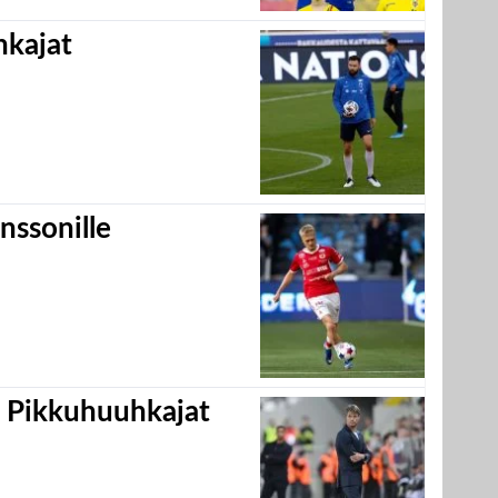
hkajat
nssonille
i Pikkuhuuhkajat