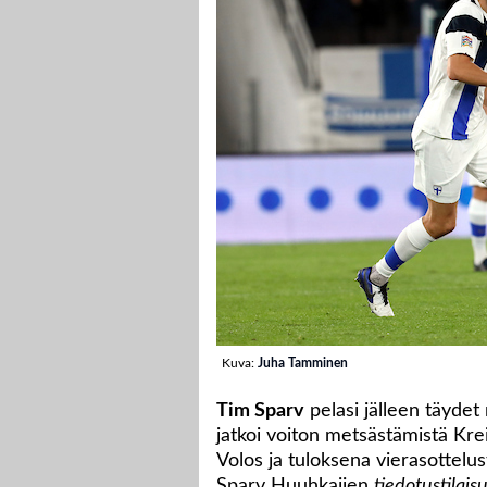
Kuva:
Juha Tamminen
Tim Sparv
pelasi jälleen täydet
jatkoi voiton metsästämistä Kre
Volos ja tuloksena vierasottelust
Sparv Huuhkajien
tiedotustilais