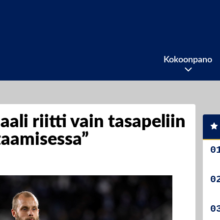
Kokoonpano
li riitti vain tasapeliin
taamisessa”