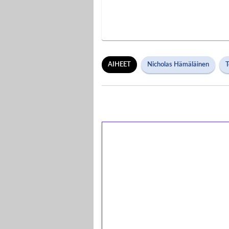
AIHEET
Nicholas Hämäläinen
T
1€ = 10€ arvosta 
kierrätystä!
Talleta 1€
Saat heti 50 ilmaiskierr
kierros)!