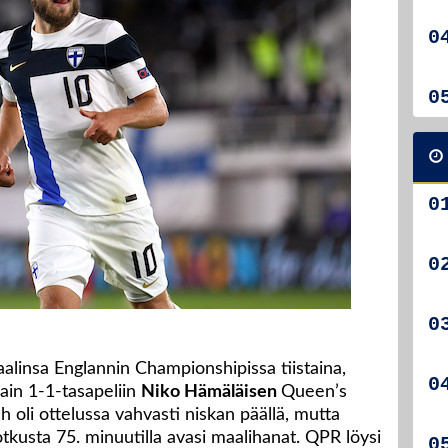
aalinsa Englannin Championshipissa tiistaina,
vain 1-1-tasapeliin
Niko Hämäläisen
Queen’s
 oli ottelussa vahvasti niskan päällä, mutta
kusta 75. minuutilla avasi maalihanat. QPR löysi