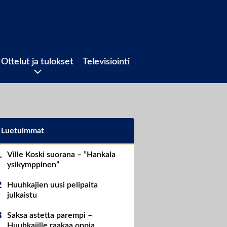
Ottelut ja tulokset
Televisiointi
Luetuimmat
Ville Koski suorana – ”Hankala
ysikymppinen”
Huuhkajien uusi pelipaita
julkaistu
Saksa astetta parempi –
Huuhkajille raakaa oppia