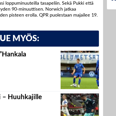
si loppuminuuteilla tasapeliin. Sekä Pukki että
 täyden 90-minuuttisen. Norwich jatkaa
iden pisteen erolla. QPR puolestaan majailee 19.
LUE MYÖS:
 ”Hankala
 – Huuhkajille