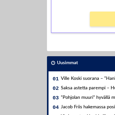
Ei kierrätysvaatimusta!
Uusimmat
Ville Koski suorana – ”Ha
Saksa astetta parempi – Hu
”Pohjolan muuri” hyvällä m
Jacob Friis hakemassa posit