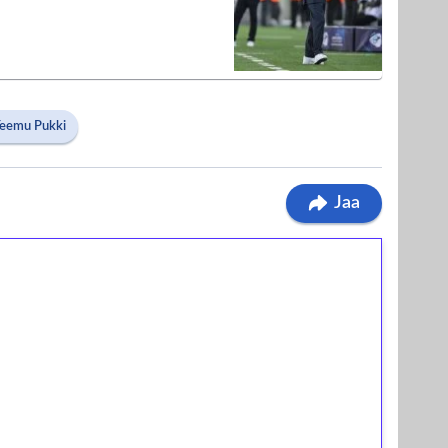
eemu Pukki
Jaa
ilmaiskierroksia ilman
osta Tuohi 1000 -peliin (arvo 0,20€ per