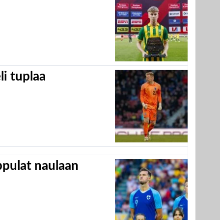
eli tuplaa
appulat naulaan