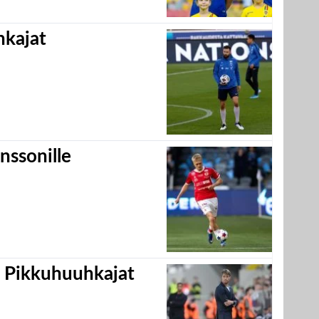
hkajat
nssonille
i Pikkuhuuhkajat