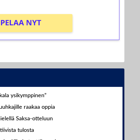
PELAA NYT
nkala ysikymppinen”
uhkajille raakaa oppia
ielellä Saksa-otteluun
iivista tulosta