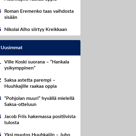
Roman Eremenko taas vaihdosta
sisään
Nikolai Alho siirtyy Kreikkaan
Uusimmat
Ville Koski suorana – ”Hankala
ysikymppinen”
Saksa astetta parempi –
Huuhkajille raakaa oppia
”Pohjolan muuri” hyvällä mielellä
Saksa-otteluun
Jacob Friis hakemassa positiivista
tulosta
Yksi muutos Huuhkajiin – Juho