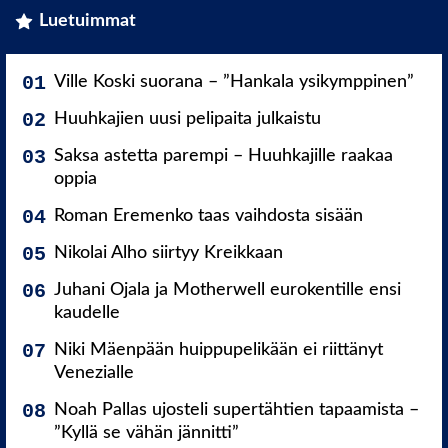
Luetuimmat
Ville Koski suorana – ”Hankala ysikymppinen”
Huuhkajien uusi pelipaita julkaistu
Saksa astetta parempi – Huuhkajille raakaa
oppia
Roman Eremenko taas vaihdosta sisään
Nikolai Alho siirtyy Kreikkaan
Juhani Ojala ja Motherwell eurokentille ensi
kaudelle
Niki Mäenpään huippupelikään ei riittänyt
Venezialle
Noah Pallas ujosteli supertähtien tapaamista –
”Kyllä se vähän jännitti”