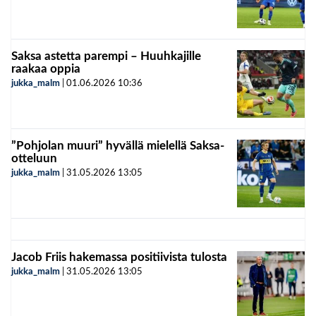
Saksa astetta parempi – Huuhkajille
raakaa oppia
jukka_malm
|
01.06.2026
10:36
”Pohjolan muuri” hyvällä mielellä Saksa-
otteluun
jukka_malm
|
31.05.2026
13:05
Jacob Friis hakemassa positiivista tulosta
jukka_malm
|
31.05.2026
13:05