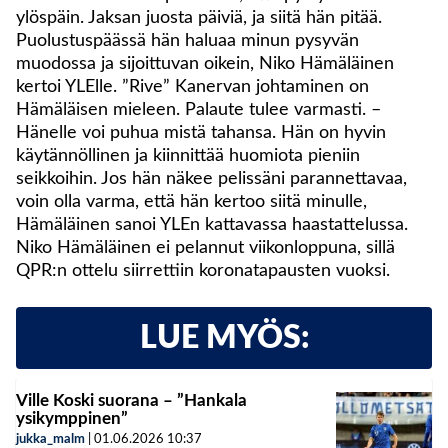
ylöspäin. Jaksan juosta päiviä, ja siitä hän pitää.
Puolustuspäässä hän haluaa minun pysyvän
muodossa ja sijoittuvan oikein, Niko Hämäläinen
kertoi YLElle. ”Rive” Kanervan johtaminen on
Hämäläisen mieleen. Palaute tulee varmasti. –
Hänelle voi puhua mistä tahansa. Hän on hyvin
käytännöllinen ja kiinnittää huomiota pieniin
seikkoihin. Jos hän näkee pelissäni parannettavaa,
voin olla varma, että hän kertoo siitä minulle,
Hämäläinen sanoi YLEn kattavassa haastattelussa.
Niko Hämäläinen ei pelannut viikonloppuna, sillä
QPR:n ottelu siirrettiin koronatapausten vuoksi.
LUE MYÖS:
Ville Koski suorana – ”Hankala
ysikymppinen”
jukka_malm
|
01.06.2026
10:37