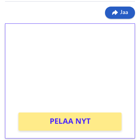
Jaa
1€ = 10€ arvosta
ilmaiskierroksia ilman
kierrätystä!
Talleta 1€
Saat heti 50 ilmaiskierrosta Tuohi 1000 -
peliin (arvo 0,20€ per kierros)!
Ei kierrätysvaatimusta!
PELAA NYT