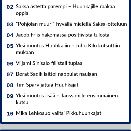
Saksa astetta parempi – Huuhkajille raakaa
oppia
”Pohjolan muuri” hyvällä mielellä Saksa-otteluun
Jacob Friis hakemassa positiivista tulosta
Yksi muutos Huuhkajiin – Juho Kilo kutsuttiin
mukaan
Viljami Sinisalo fiilisteli tuplaa
Berat Sadik laittoi nappulat naulaan
Tim Sparv jättää Huuhkajat
Yksi muutos lisää – Janssonille ensimmäinen
kutsu
Mika Lehkosuo valitsi Pikkuhuuhkajat