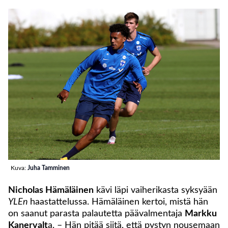
Kuva:
Juha Tamminen
Nicholas Hämäläinen
kävi läpi vaiherikasta syksyään
YLEn
haastattelussa. Hämäläinen kertoi, mistä hän
on saanut parasta palautetta päävalmentaja
Markku
Kanervalt
a. – Hän pitää siitä, että pystyn nousemaan