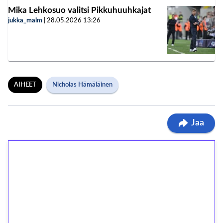
Mika Lehkosuo valitsi Pikkuhuuhkajat
jukka_malm
|
28.05.2026
13:26
AIHEET
Nicholas Hämäläinen
Jaa
1€ = 10€ arvosta
ilmaiskierroksia ilman
kierrätystä!
Talleta 1€