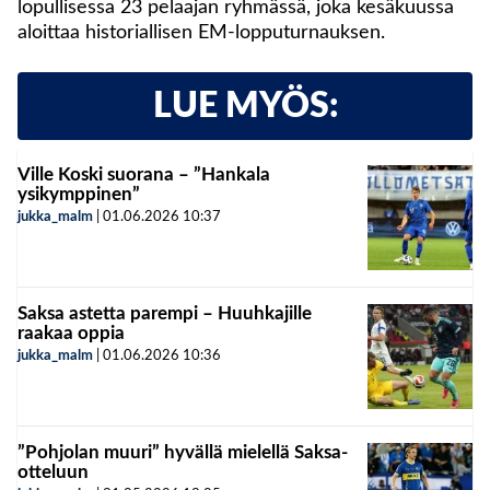
lopullisessa 23 pelaajan ryhmässä, joka kesäkuussa
aloittaa historiallisen EM-lopputurnauksen.
LUE MYÖS:
Ville Koski suorana – ”Hankala
ysikymppinen”
jukka_malm
|
01.06.2026
10:37
Saksa astetta parempi – Huuhkajille
raakaa oppia
jukka_malm
|
01.06.2026
10:36
”Pohjolan muuri” hyvällä mielellä Saksa-
otteluun