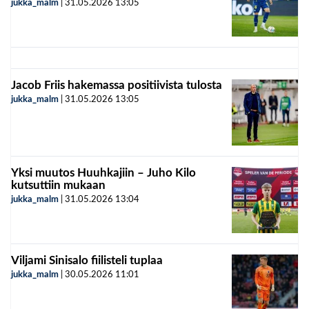
jukka_malm
|
31.05.2026
13:05
Jacob Friis hakemassa positiivista tulosta
jukka_malm
|
31.05.2026
13:05
Yksi muutos Huuhkajiin – Juho Kilo
kutsuttiin mukaan
jukka_malm
|
31.05.2026
13:04
Viljami Sinisalo fiilisteli tuplaa
jukka_malm
|
30.05.2026
11:01