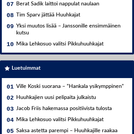
Berat Sadik laittoi nappulat naulaan
Tim Sparv jättää Huuhkajat
Yksi muutos lisää – Janssonille ensimmäinen
kutsu
Mika Lehkosuo valitsi Pikkuhuuhkajat
Luetuimmat
Ville Koski suorana – ”Hankala ysikymppinen”
Huuhkajien uusi pelipaita julkaistu
Jacob Friis hakemassa positiivista tulosta
Mika Lehkosuo valitsi Pikkuhuuhkajat
Saksa astetta parempi – Huuhkajille raakaa