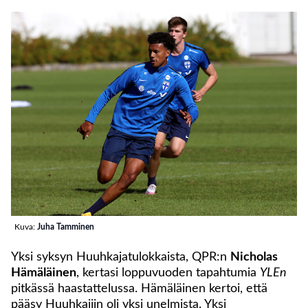
Kuva:
Juha Tamminen
Yksi syksyn Huuhkajatulokkaista, QPR:n
Nicholas
Hämäläinen
, kertasi loppuvuoden tapahtumia
YLEn
pitkässä haastattelussa. Hämäläinen kertoi, että
pääsy Huuhkajiin oli yksi unelmista. Yksi