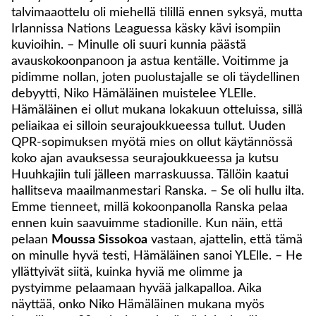
talvimaaottelu oli miehellä tilillä ennen syksyä, mutta
Irlannissa Nations Leaguessa käsky kävi isompiin
kuvioihin. – Minulle oli suuri kunnia päästä
avauskokoonpanoon ja astua kentälle. Voitimme ja
pidimme nollan, joten puolustajalle se oli täydellinen
debyytti, Niko Hämäläinen muistelee YLElle.
Hämäläinen ei ollut mukana lokakuun otteluissa, sillä
peliaikaa ei silloin seurajoukkueessa tullut. Uuden
QPR-sopimuksen myötä mies on ollut käytännössä
koko ajan avauksessa seurajoukkueessa ja kutsu
Huuhkajiin tuli jälleen marraskuussa. Tällöin kaatui
hallitseva maailmanmestari Ranska. – Se oli hullu ilta.
Emme tienneet, millä kokoonpanolla Ranska pelaa
ennen kuin saavuimme stadionille. Kun näin, että
pelaan
Moussa Sissokoa
vastaan, ajattelin, että tämä
on minulle hyvä testi, Hämäläinen sanoi YLElle. – He
yllättyivät siitä, kuinka hyviä me olimme ja
pystyimme pelaamaan hyvää jalkapalloa. Aika
näyttää, onko Niko Hämäläinen mukana myös