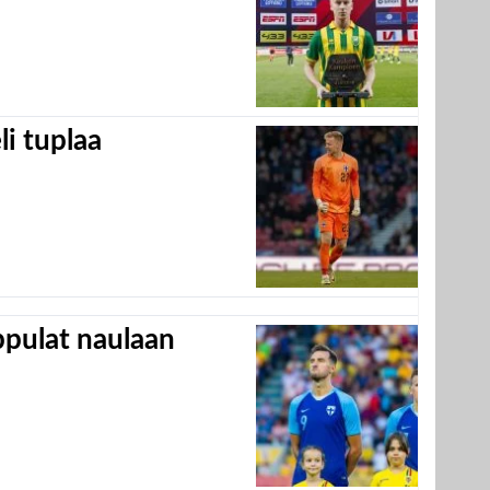
eli tuplaa
appulat naulaan