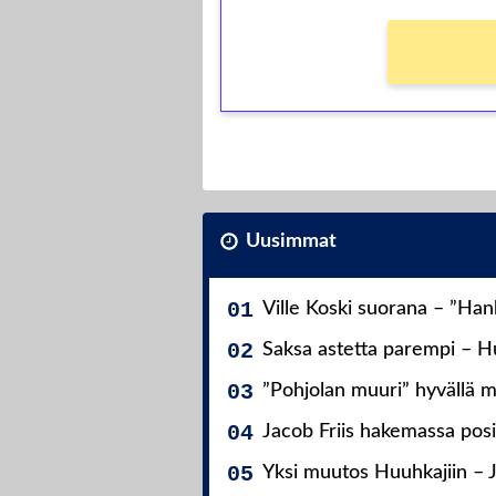
Uusimmat
Ville Koski suorana – ”Ha
Saksa astetta parempi – Hu
”Pohjolan muuri” hyvällä m
Jacob Friis hakemassa posit
Yksi muutos Huuhkajiin – 