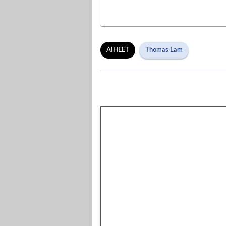
AIHEET
Thomas Lam
1€ = 10€ arvosta 
kierrätystä!
Talleta 1€
Saat heti 50 ilmaiskierr
kierros)!
Ei kierrätysvaatimusta!