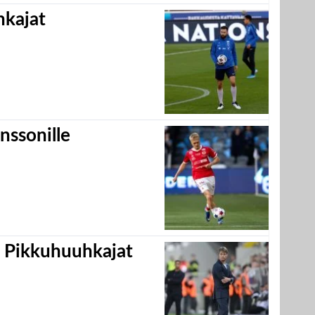
hkajat
nssonille
i Pikkuhuuhkajat