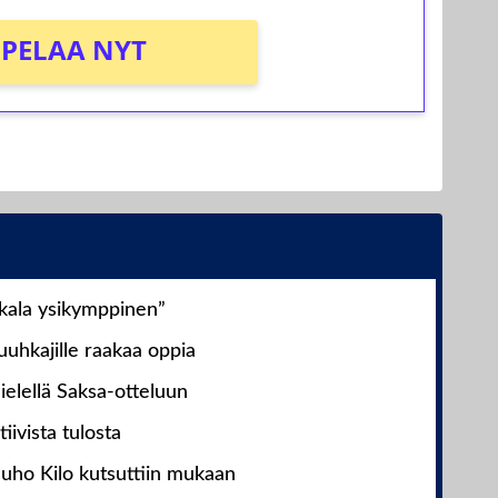
PELAA NYT
nkala ysikymppinen”
uhkajille raakaa oppia
ielellä Saksa-otteluun
iivista tulosta
Juho Kilo kutsuttiin mukaan