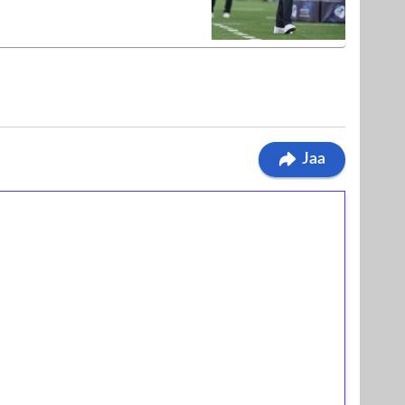
Jaa
ilmaiskierroksia ilman
osta Tuohi 1000 -peliin (arvo 0,20€ per