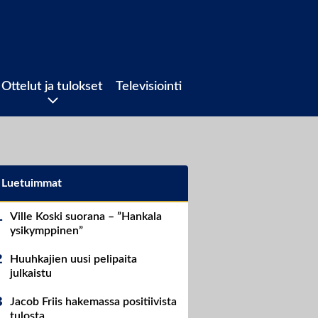
Ottelut ja tulokset
Televisiointi
Luetuimmat
Ville Koski suorana – ”Hankala
ysikymppinen”
Huuhkajien uusi pelipaita
julkaistu
Jacob Friis hakemassa positiivista
tulosta