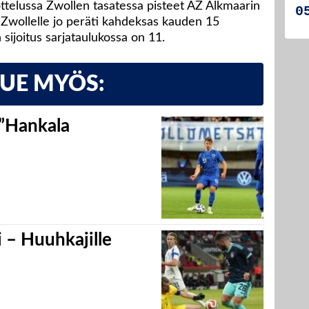
ottelussa Zwollen tasatessa pisteet AZ Alkmaarin
i Zwollelle jo peräti kahdeksas kauden 15
 sijoitus sarjataulukossa on 11.
LUE MYÖS:
 ”Hankala
 – Huuhkajille