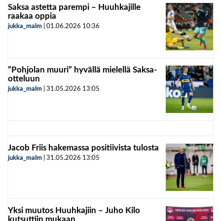
Saksa astetta parempi – Huuhkajille
raakaa oppia
jukka_malm
|
01.06.2026
10:36
”Pohjolan muuri” hyvällä mielellä Saksa-
otteluun
jukka_malm
|
31.05.2026
13:05
Jacob Friis hakemassa positiivista tulosta
jukka_malm
|
31.05.2026
13:05
Yksi muutos Huuhkajiin – Juho Kilo
kutsuttiin mukaan