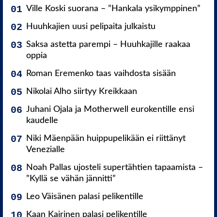
Ville Koski suorana – ”Hankala ysikymppinen”
Huuhkajien uusi pelipaita julkaistu
Saksa astetta parempi – Huuhkajille raakaa
oppia
Roman Eremenko taas vaihdosta sisään
Nikolai Alho siirtyy Kreikkaan
Juhani Ojala ja Motherwell eurokentille ensi
kaudelle
Niki Mäenpään huippupelikään ei riittänyt
Venezialle
Noah Pallas ujosteli supertähtien tapaamista –
”Kyllä se vähän jännitti”
Leo Väisänen palasi pelikentille
Kaan Kairinen palasi pelikentille