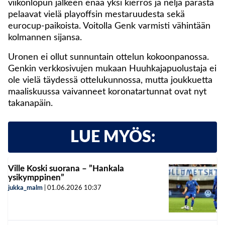
viikonlopun jälkeen enää yksi kierros ja neljä parasta
pelaavat vielä playoffsin mestaruudesta sekä
eurocup-paikoista. Voitolla Genk varmisti vähintään
kolmannen sijansa.
Uronen ei ollut sunnuntain ottelun kokoonpanossa.
Genkin verkkosivujen mukaan Huuhkajapuolustaja ei
ole vielä täydessä ottelukunnossa, mutta joukkuetta
maaliskuussa vaivanneet koronatartunnat ovat nyt
takanapäin.
LUE MYÖS:
Ville Koski suorana – ”Hankala
ysikymppinen”
jukka_malm
|
01.06.2026
10:37