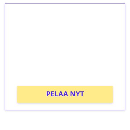
1€ = 10€ arvosta
ilmaiskierroksia ilman
kierrätystä!
Talleta 1€
Saat heti 50 ilmaiskierrosta Tuohi 1000 -
peliin (arvo 0,20€ per kierros)!
Ei kierrätysvaatimusta!
PELAA NYT