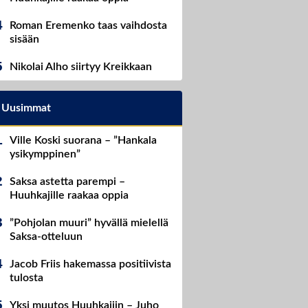
Roman Eremenko taas vaihdosta
sisään
Nikolai Alho siirtyy Kreikkaan
Uusimmat
Ville Koski suorana – ”Hankala
ysikymppinen”
Saksa astetta parempi –
Huuhkajille raakaa oppia
”Pohjolan muuri” hyvällä mielellä
Saksa-otteluun
Jacob Friis hakemassa positiivista
tulosta
Yksi muutos Huuhkajiin – Juho