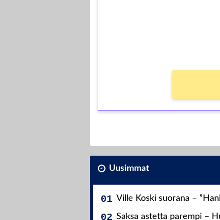
Talleta 1€
Saat heti 50 ilmaiskierr
kierros)!
Ei kierrätysvaatimusta!
Uusimmat
Ville Koski suorana – ”Ha
Saksa astetta parempi – Hu