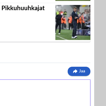
i Pikkuhuuhkajat
Jaa
ilmaiskierroksia ilman