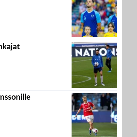
hkajat
nssonille