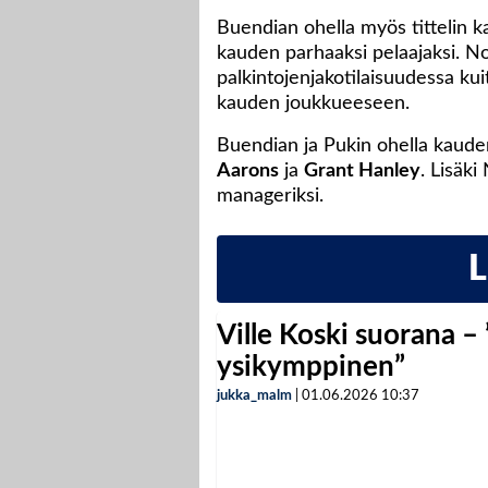
Buendian ohella myös tittelin ka
kauden parhaaksi pelaajaksi. No
palkintojenjakotilaisuudessa kui
kauden joukkueeseen.
Buendian ja Pukin ohella kaud
Aarons
ja
Grant Hanley
. Lisäk
manageriksi.
Ville Koski suorana –
ysikymppinen”
jukka_malm
|
01.06.2026
10:37