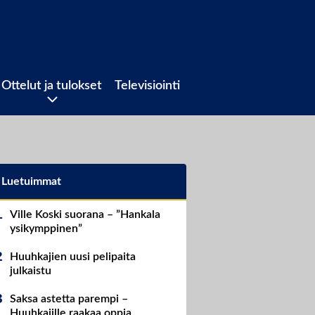
Ottelut ja tulokset
Televisiointi
Luetuimmat
Ville Koski suorana – ”Hankala
ysikymppinen”
Huuhkajien uusi pelipaita
julkaistu
Saksa astetta parempi –
Huuhkajille raakaa oppia