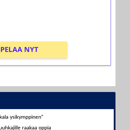
osta Tuohi 1000 -peliin (arvo 0,20€ per
PELAA NYT
nkala ysikymppinen”
uhkajille raakaa oppia