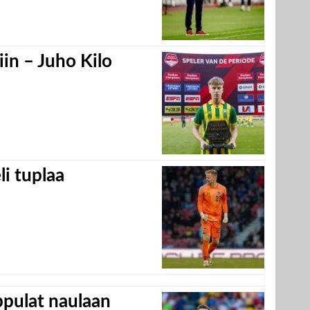
in – Juho Kilo
eli tuplaa
appulat naulaan