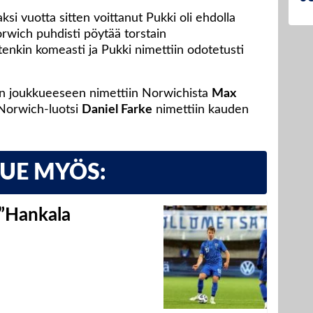
ksi vuotta sitten voittanut Pukki oli ehdolla
rwich puhdisti pöytää torstain
tenkin komeasti ja Pukki nimettiin odotetusti
en joukkueeseen nimettiin Norwichista
Max
i Norwich-luotsi
Daniel Farke
nimettiin kauden
LUE MYÖS:
 ”Hankala