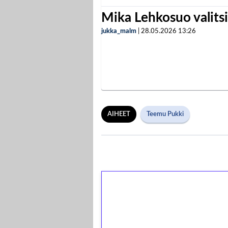
Mika Lehkosuo valits
jukka_malm
|
28.05.2026
13:26
AIHEET
Teemu Pukki
1€ = 10€ arvosta 
kierrätystä!