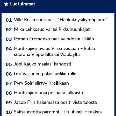
Luetuimmat
Ville Koski suorana – ”Hankala ysikymppinen”
Mika Lehkosuo valitsi Pikkuhuuhkajat
Roman Eremenko taas vaihdosta sisään
Huuhkajien avaus Viroa vastaan – katso
suorana V Sportilta tai Viaplaylta
Joni Kauko maalasi kahdesti
Leo Väisänen palasi pelikentille
Pyry Soiri siirtyy Kreikkaan
Huuhkajien uusi pelipaita julkaistu
Jacob Friis hakemassa positiivista tulosta
Saksa astetta parempi – Huuhkajille raakaa