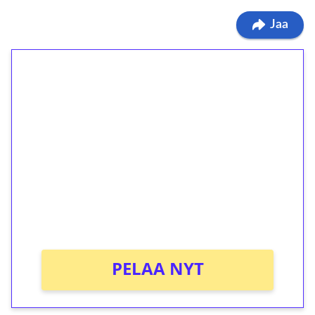
Jaa
1€ = 10€ arvosta
ilmaiskierroksia ilman
kierrätystä!
Talleta 1€
Saat heti 50 ilmaiskierrosta Tuohi 1000 -
peliin (arvo 0,20€ per kierros)!
Ei kierrätysvaatimusta!
PELAA NYT