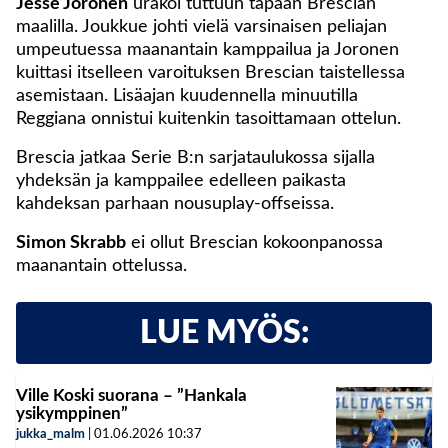
Jesse Joronen
urakoi tuttuun tapaan Brescian
maalilla. Joukkue johti vielä varsinaisen peliajan
umpeutuessa maanantain kamppailua ja Joronen
kuittasi itselleen varoituksen Brescian taistellessa
asemistaan. Lisäajan kuudennella minuutilla
Reggiana onnistui kuitenkin tasoittamaan ottelun.
Brescia jatkaa Serie B:n sarjataulukossa sijalla
yhdeksän ja kamppailee edelleen paikasta
kahdeksan parhaan nousuplay-offseissa.
Simon Skrabb
ei ollut Brescian kokoonpanossa
maanantain ottelussa.
LUE MYÖS:
Ville Koski suorana – ”Hankala
ysikymppinen”
jukka_malm
|
01.06.2026
10:37