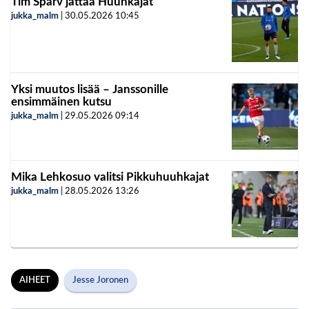
Tim Sparv jättää Huuhkajat
jukka_malm
|
30.05.2026
10:45
Yksi muutos lisää – Janssonille
ensimmäinen kutsu
jukka_malm
|
29.05.2026
09:14
Mika Lehkosuo valitsi Pikkuhuuhkajat
jukka_malm
|
28.05.2026
13:26
AIHEET
Jesse Joronen