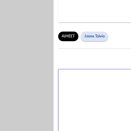
AIHEET
Joona Toivio
1€ = 10€ arvosta 
kierrätystä!
Talleta 1€
Saat heti 50 ilmaiskierr
kierros)!
Ei kierrätysvaatimusta!