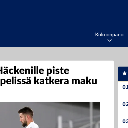
Kokoonpano
äckenille piste
apelissä katkera maku