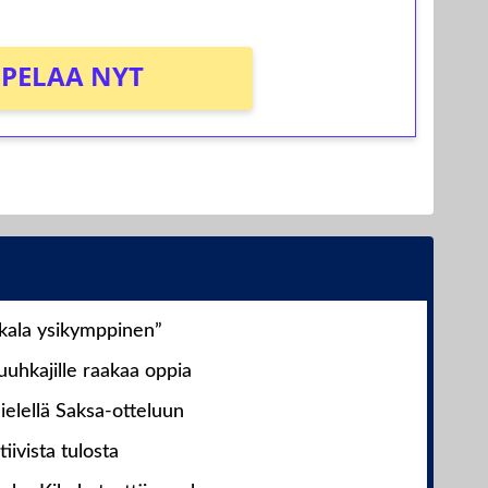
PELAA NYT
nkala ysikymppinen”
uhkajille raakaa oppia
ielellä Saksa-otteluun
iivista tulosta