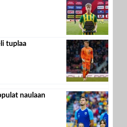
eli tuplaa
appulat naulaan