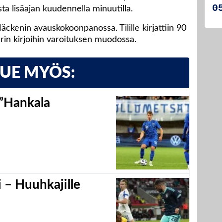
ta lisäajan kuudennella minuutilla.
äckenin avauskokoonpanossa. Tilille kirjattiin 90
rin kirjoihin varoituksen muodossa.
LUE MYÖS:
 ”Hankala
 – Huuhkajille