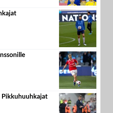
hkajat
nssonille
i Pikkuhuuhkajat