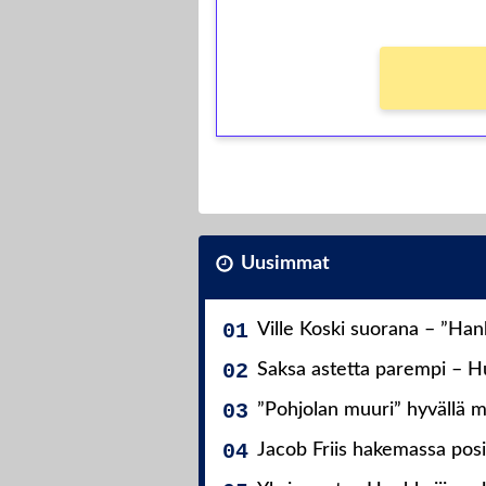
Uusimmat
Ville Koski suorana – ”Ha
Saksa astetta parempi – Hu
”Pohjolan muuri” hyvällä m
Jacob Friis hakemassa posit