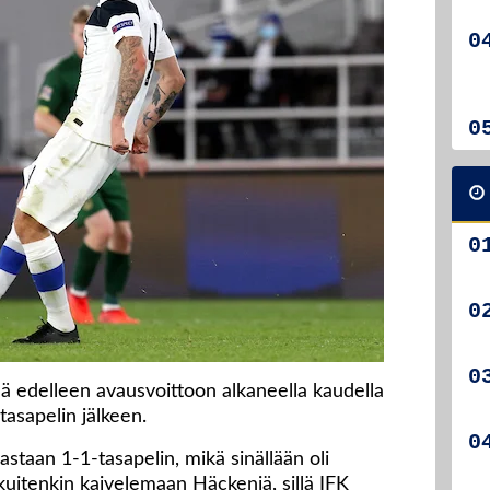
 edelleen avausvoittoon alkaneella kaudella
tasapelin jälkeen.
staan 1-1-tasapelin, mikä sinällään oli
i kuitenkin kaivelemaan Häckeniä, sillä IFK