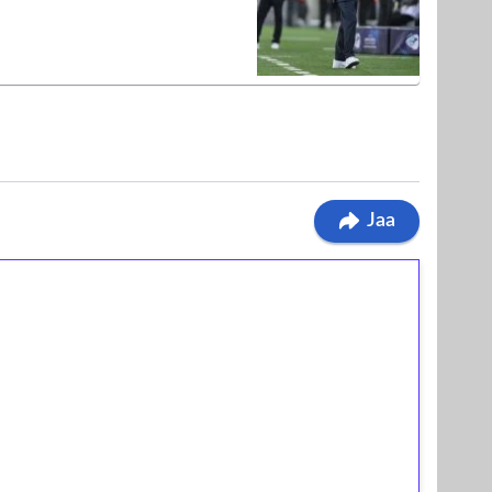
Jaa
ilmaiskierroksia ilman
osta Tuohi 1000 -peliin (arvo 0,20€ per