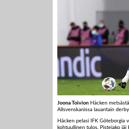
Joona Toivion
Häcken metsästää
Allsvenskanissa lauantain derby
Häcken pelasi IFK Göteborgia va
kohtuullinen tulos. Pistejako jä