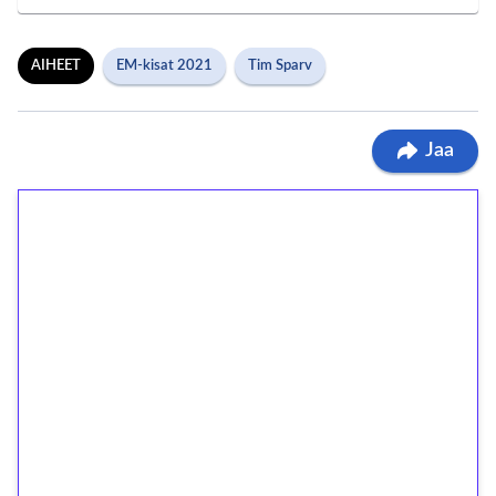
AIHEET
EM-kisat 2021
Tim Sparv
Jaa
1€ = 10€ arvosta
ilmaiskierroksia ilman
kierrätystä!
Talleta 1€
Saat heti 50 ilmaiskierrosta Tuohi 1000 -
peliin (arvo 0,20€ per kierros)!
Ei kierrätysvaatimusta!