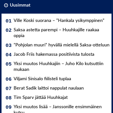
Uusimmat
Ville Koski suorana – ”Hankala ysikymppinen”
Saksa astetta parempi – Huuhkajille raakaa
oppia
”Pohjolan muuri” hyvällä mielellä Saksa-otteluun
Jacob Friis hakemassa positiivista tulosta
Yksi muutos Huuhkajiin – Juho Kilo kutsuttiin
mukaan
Viljami Sinisalo fiilisteli tuplaa
Berat Sadik laittoi nappulat naulaan
Tim Sparv jättää Huuhkajat
Yksi muutos lisää – Janssonille ensimmäinen
kutsu