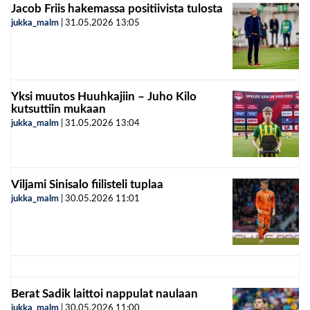
Jacob Friis hakemassa positiivista tulosta
jukka_malm
|
31.05.2026
13:05
Yksi muutos Huuhkajiin – Juho Kilo
kutsuttiin mukaan
jukka_malm
|
31.05.2026
13:04
Viljami Sinisalo fiilisteli tuplaa
jukka_malm
|
30.05.2026
11:01
Berat Sadik laittoi nappulat naulaan
jukka_malm
|
30.05.2026
11:00