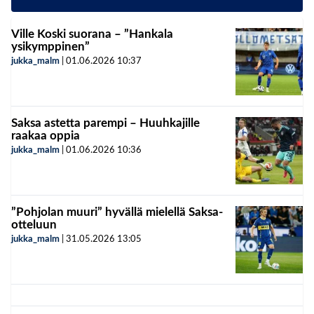
Ville Koski suorana – ”Hankala
ysikymppinen”
jukka_malm
|
01.06.2026
10:37
Saksa astetta parempi – Huuhkajille
raakaa oppia
jukka_malm
|
01.06.2026
10:36
”Pohjolan muuri” hyvällä mielellä Saksa-
otteluun
jukka_malm
|
31.05.2026
13:05