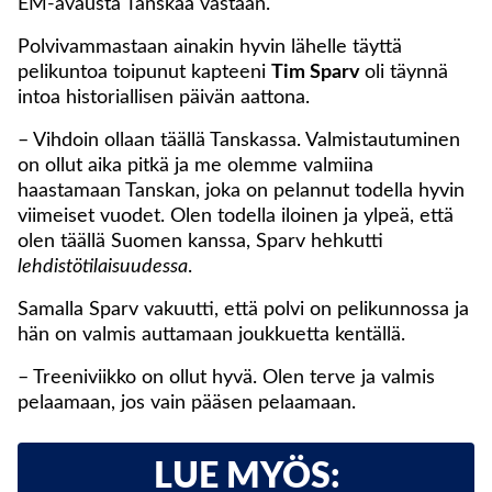
EM-avausta Tanskaa vastaan.
Polvivammastaan ainakin hyvin lähelle täyttä
pelikuntoa toipunut kapteeni
Tim Sparv
oli täynnä
intoa historiallisen päivän aattona.
– Vihdoin ollaan täällä Tanskassa. Valmistautuminen
on ollut aika pitkä ja me olemme valmiina
haastamaan Tanskan, joka on pelannut todella hyvin
viimeiset vuodet. Olen todella iloinen ja ylpeä, että
olen täällä Suomen kanssa, Sparv hehkutti
lehdistötilaisuudessa
.
Samalla Sparv vakuutti, että polvi on pelikunnossa ja
hän on valmis auttamaan joukkuetta kentällä.
– Treeniviikko on ollut hyvä. Olen terve ja valmis
pelaamaan, jos vain pääsen pelaamaan.
LUE MYÖS: