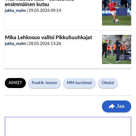
ensimmäinen kutsu
jukka_malm
|
29.05.2026
09:14
Mika Lehkosuo valitsi Pikkuhuuhkajat
jukka_malm
|
28.05.2026
13:26
AIHEET
Fredrik Jensen
MM-karsinnat
Ottelut
Jaa
1€ = 10€ arvosta