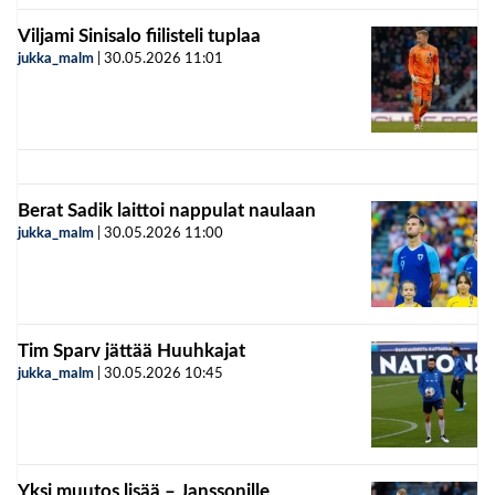
Viljami Sinisalo fiilisteli tuplaa
jukka_malm
|
30.05.2026
11:01
Berat Sadik laittoi nappulat naulaan
jukka_malm
|
30.05.2026
11:00
Tim Sparv jättää Huuhkajat
jukka_malm
|
30.05.2026
10:45
Yksi muutos lisää – Janssonille