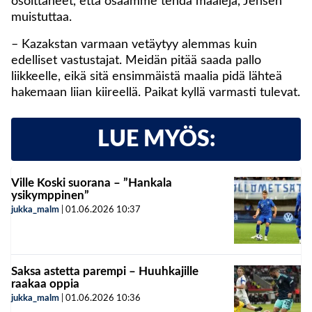
osoittaneet, että osaamme tehdä maaleja, Jensen
muistuttaa.
– Kazakstan varmaan vetäytyy alemmas kuin
edelliset vastustajat. Meidän pitää saada pallo
liikkeelle, eikä sitä ensimmäistä maalia pidä lähteä
hakemaan liian kiireellä. Paikat kyllä varmasti tulevat.
LUE MYÖS:
Ville Koski suorana – ”Hankala
ysikymppinen”
jukka_malm
|
01.06.2026
10:37
Saksa astetta parempi – Huuhkajille
raakaa oppia
jukka_malm
|
01.06.2026
10:36