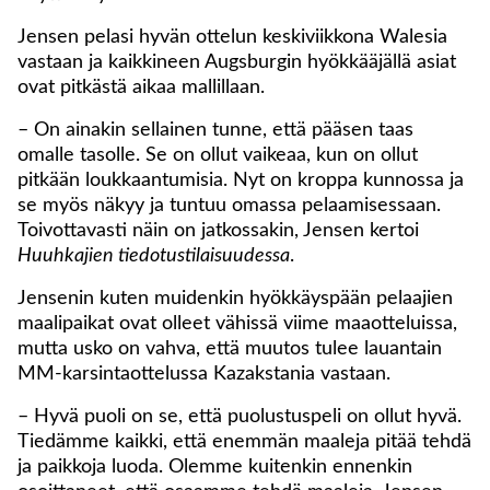
Jensen pelasi hyvän ottelun keskiviikkona Walesia
vastaan ja kaikkineen Augsburgin hyökkääjällä asiat
ovat pitkästä aikaa mallillaan.
– On ainakin sellainen tunne, että pääsen taas
omalle tasolle. Se on ollut vaikeaa, kun on ollut
pitkään loukkaantumisia. Nyt on kroppa kunnossa ja
se myös näkyy ja tuntuu omassa pelaamisessaan.
Toivottavasti näin on jatkossakin, Jensen kertoi
Huuhkajien tiedotustilaisuudessa
.
Jensenin kuten muidenkin hyökkäyspään pelaajien
maalipaikat ovat olleet vähissä viime maaotteluissa,
mutta usko on vahva, että muutos tulee lauantain
MM-karsintaottelussa Kazakstania vastaan.
– Hyvä puoli on se, että puolustuspeli on ollut hyvä.
Tiedämme kaikki, että enemmän maaleja pitää tehdä
ja paikkoja luoda. Olemme kuitenkin ennenkin