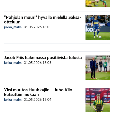
”Pohjolan muuri” hyvällä mielellä Saksa-
otteluun
jukka_malm
|
31.05.2026
13:05
Jacob Friis hakemassa positiivista tulosta
jukka_malm
|
31.05.2026
13:05
Yksi muutos Huuhkajiin – Juho Kilo
kutsuttiin mukaan
jukka_malm
|
31.05.2026
13:04