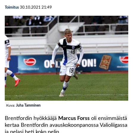
Toimitus
30.10.2021
21:49
Kuva:
Juha Tamminen
Brentfordin hyökkääjä
Marcus Forss
oli ensimmäistä
kertaa Brentfordin avauskokoonpanossa Valioliigassa
ja pelasi heti koko pelin.