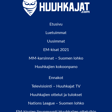
Etusivu
Luetuimmat
Uusimmat
EM-kisat 2021
MM-karsinnat – Suomen lohko
Huuhkajien kokoonpano
Ennakot
Televisiointi – Huuhkajat TV
Huuhkajien ottelut ja tulokset
Nations League – Suomen lohko
EM-kisojen lipunmyynti Huuhkajien otteluihin