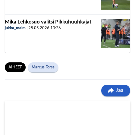
Mika Lehkosuo valitsi Pikkuhuuhkajat
jukka_malm
|
28.05.2026
13:26
AIHEET
Marcus Forss
Jaa
1€ = 10€ arvosta
ilmaiskierroksia ilman
kierrätystä!