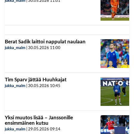
jukka_malm
|
30.05.2026
11:01
Berat Sadik laittoi nappulat naulaan
jukka_malm
|
30.05.2026
11:00
Tim Sparv jättää Huuhkajat
jukka_malm
|
30.05.2026
10:45
Yksi muutos lisää – Janssonille
ensimmäinen kutsu
jukka_malm
|
29.05.2026
09:14