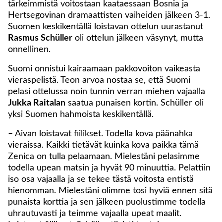
tärkeimmistä voitostaan kaataessaan Bosnia ja
Hertsegovinan dramaattisten vaiheiden jälkeen 3-1.
Suomen keskikentällä loistavan ottelun uurastanut
Rasmus Schüller
oli ottelun jälkeen väsynyt, mutta
onnellinen.
Suomi onnistui kairaamaan pakkovoiton vaikeasta
vieraspelistä. Teon arvoa nostaa se, että Suomi
pelasi ottelussa noin tunnin verran miehen vajaalla
Jukka Raitalan
saatua punaisen kortin. Schüller oli
yksi Suomen hahmoista keskikentällä.
– Aivan loistavat fiilikset. Todella kova päänahka
vieraissa. Kaikki tietävät kuinka kova paikka tämä
Zenica on tulla pelaamaan. Mielestäni pelasimme
todella upean matsin ja hyvät 90 minuuttia. Pelattiin
iso osa vajaalla ja se tekee tästä voitosta entistä
hienomman. Mielestäni olimme tosi hyviä ennen sitä
punaista korttia ja sen jälkeen puolustimme todella
uhrautuvasti ja teimme vajaalla upeat maalit.