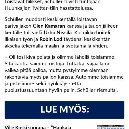
Loistavat fiilikset, Schüller tiivisti tuntojaan
Huuhkajien Twitter-tilin haastattelussa.
Schüller muodosti keskikentällä loistavan
parivaljakon
Glen Kamaran
kanssa ja tauon jälkeen
kentälle tuli vielä
Urho Nissilä
. Kolmikko hoiteli
likaisen työn ja
Robin Lod
täydensi keskikentän
akselia tekemällä maalin ja syöttämällä yhden.
– Oli tosi kiva pelata ja olimme lähellä toisiamme.
Sitä kautta saimme riistoja. Totta kai vajaalla on
vaikea pitää palloa, mutta pystyimme olemaan
rakentavia myös pallon kanssa. Autoimme toisiamme
ja pelasimme sekä hyökkäys- että
puolustussuuntaan hyvän pelin, Schüller riemuitsi.
LUE MYÖS:
Ville Koski suorana – ”Hankala