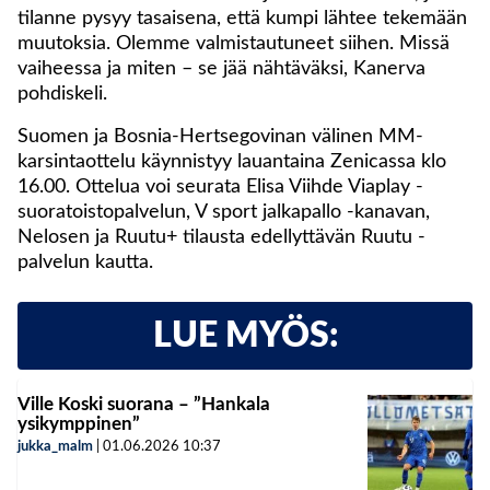
tilanne pysyy tasaisena, että kumpi lähtee tekemään
muutoksia. Olemme valmistautuneet siihen. Missä
vaiheessa ja miten – se jää nähtäväksi, Kanerva
pohdiskeli.
Suomen ja Bosnia-Hertsegovinan välinen MM-
karsintaottelu käynnistyy lauantaina Zenicassa klo
16.00. Ottelua voi seurata Elisa Viihde Viaplay -
suoratoistopalvelun, V sport jalkapallo -kanavan,
Nelosen ja Ruutu+ tilausta edellyttävän Ruutu -
palvelun kautta.
LUE MYÖS:
Ville Koski suorana – ”Hankala
ysikymppinen”
jukka_malm
|
01.06.2026
10:37