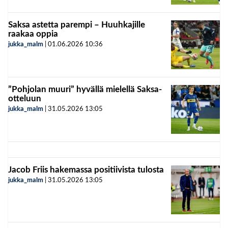
Saksa astetta parempi – Huuhkajille
raakaa oppia
jukka_malm
|
01.06.2026
10:36
”Pohjolan muuri” hyvällä mielellä Saksa-
otteluun
jukka_malm
|
31.05.2026
13:05
Jacob Friis hakemassa positiivista tulosta
jukka_malm
|
31.05.2026
13:05