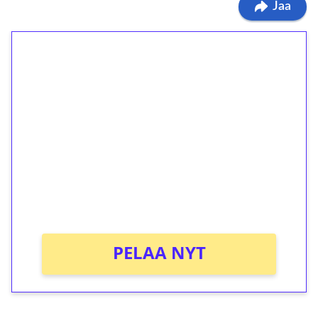
Jaa
1€ = 10€ arvosta
ilmaiskierroksia ilman
kierrätystä!
Talleta 1€
Saat heti 50 ilmaiskierrosta Tuohi 1000 -
peliin (arvo 0,20€ per kierros)!
Ei kierrätysvaatimusta!
PELAA NYT