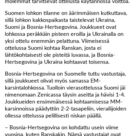
molemmat tarvitsevat ottelusta käytännössä voittoa.
Suomen lohkon tilanne on äärimmäisen kutkuttava,
sillä lohkon kakkospaikasta taistelevat Ukraina,
Suomi ja Bosnia-Hertsegovina. Joukkueet ovat
lohkossa peräkkäin pisteen eroilla ja Ukrainalla on
yksi ottelu enemmän pelattuna. Viimeisessä
ottelussa Suomi kohtaa Ranskan, josta ei
lähtökohtaisesti ole pisteitä luvassa, ja Bosnia-
Hertsegovina ja Ukraina kohtaavat toisensa.
Bosnia-Hertsegovina on Suomelle tuttu vastustaja,
sillä joukkueet olivat myös samassa EM-
karsintalohkossa. Tuolloin vierasottelussa Suomi jäi
nimenomaan Zenicassa täysin aseitta ja hävisi 1-4.
Joukkueiden ensimmäisessä kohtaamisessa MM-
karsinnoissa päädyttiin 2-2-tasapeliin, vierailijoiden
ollessa ottelussa pelillisesti niskan päällä.
– Bosnia-Hertsegovina on kohdattu usein viime
vuosina, kuten Ranskakin. Nämä vastustajat ovat