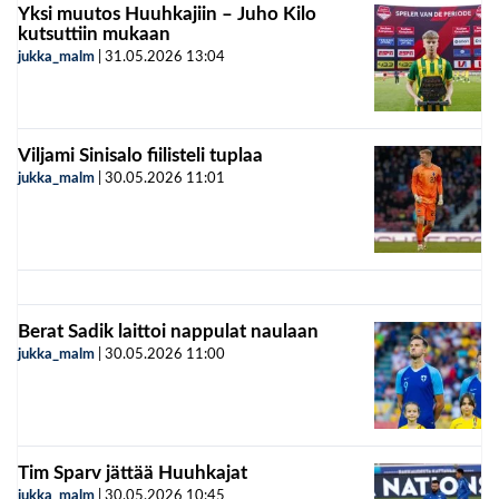
Yksi muutos Huuhkajiin – Juho Kilo
kutsuttiin mukaan
jukka_malm
|
31.05.2026
13:04
Viljami Sinisalo fiilisteli tuplaa
jukka_malm
|
30.05.2026
11:01
Berat Sadik laittoi nappulat naulaan
jukka_malm
|
30.05.2026
11:00
Tim Sparv jättää Huuhkajat
jukka_malm
|
30.05.2026
10:45