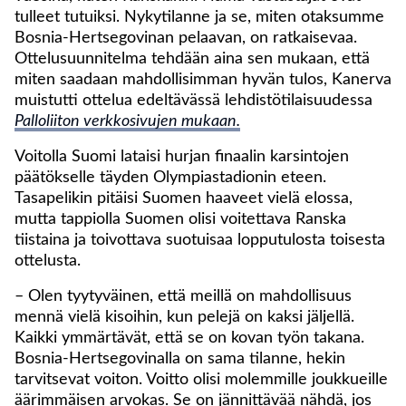
tulleet tutuiksi. Nykytilanne ja se, miten otaksumme
Bosnia-Hertsegovinan pelaavan, on ratkaisevaa.
Ottelusuunnitelma tehdään aina sen mukaan, että
miten saadaan mahdollisimman hyvän tulos, Kanerva
muistutti ottelua edeltävässä lehdistötilaisuudessa
Palloliiton verkkosivujen mukaan.
Voitolla Suomi lataisi hurjan finaalin karsintojen
päätökselle täyden Olympiastadionin eteen.
Tasapelikin pitäisi Suomen haaveet vielä elossa,
mutta tappiolla Suomen olisi voitettava Ranska
tiistaina ja toivottava suotuisaa lopputulosta toisesta
ottelusta.
– Olen tyytyväinen, että meillä on mahdollisuus
mennä vielä kisoihin, kun pelejä on kaksi jäljellä.
Kaikki ymmärtävät, että se on kovan työn takana.
Bosnia-Hertsegovinalla on sama tilanne, hekin
tarvitsevat voiton. Voitto olisi molemmille joukkueille
äärimmäisen arvokas. Se on jännittävää nähdä, jos