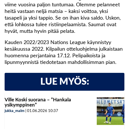
viime vuosina paljon tuntumaa. Olemme pelanneet
heitä vastaan neljä matsia – kaksi voittoa, yksi
tasapeli ja yksi tappio. Se on ihan kiva saldo. Uskon,
että lohkossa tulee ristiinpelaamista. Saumat ovat
hyvät, mutta hyvin pitää pelata.
Kauden 2022/2023 Nations League käynnistyy
kesäkuussa 2022. Kilpailun otteluohjelma julkaistaan
huomenna perjantaina 17.12. Pelipaikoista ja
lipunmyynnistä tiedotetaan mahdollisimman pian.
LUE MYÖS:
Ville Koski suorana – ”Hankala
ysikymppinen”
jukka_malm
|
01.06.2026
10:37