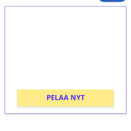
1€ = 10€ arvosta
ilmaiskierroksia ilman
kierrätystä!
Talleta 1€
Saat heti 50 ilmaiskierrosta Tuohi 1000 -
peliin (arvo 0,20€ per kierros)!
Ei kierrätysvaatimusta!
PELAA NYT