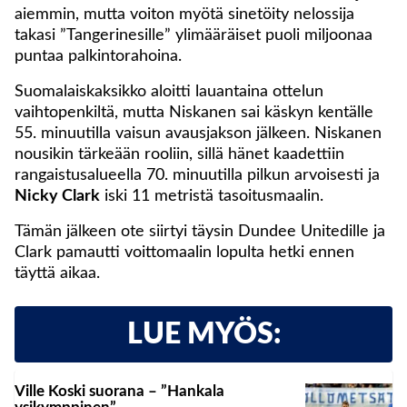
aiemmin, mutta voiton myötä sinetöity nelossija
takasi ”Tangerinesille” ylimääräiset puoli miljoonaa
puntaa palkintorahoina.
Suomalaiskaksikko aloitti lauantaina ottelun
vaihtopenkiltä, mutta Niskanen sai käskyn kentälle
55. minuutilla vaisun avausjakson jälkeen. Niskanen
nousikin tärkeään rooliin, sillä hänet kaadettiin
rangaistusalueella 70. minuutilla pilkun arvoisesti ja
Nicky Clark
iski 11 metristä tasoitusmaalin.
Tämän jälkeen ote siirtyi täysin Dundee Unitedille ja
Clark pamautti voittomaalin lopulta hetki ennen
täyttä aikaa.
LUE MYÖS:
Ville Koski suorana – ”Hankala