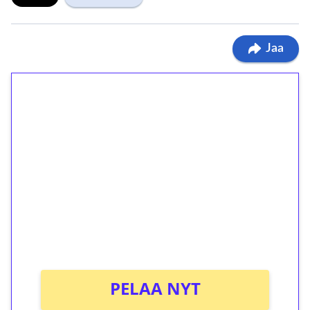
Jaa
1€ = 10€ arvosta
ilmaiskierroksia ilman
kierrätystä!
Talleta 1€
Saat heti 50 ilmaiskierrosta Tuohi 1000 -
peliin (arvo 0,20€ per kierros)!
Ei kierrätysvaatimusta!
PELAA NYT