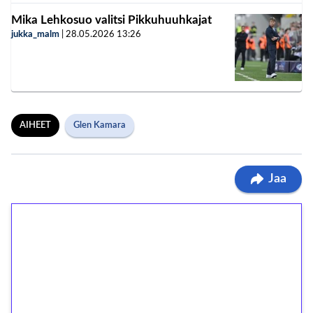
Mika Lehkosuo valitsi Pikkuhuuhkajat
jukka_malm
|
28.05.2026
13:26
AIHEET
Glen Kamara
Jaa
1€ = 10€ arvosta
ilmaiskierroksia ilman
kierrätystä!
Talleta 1€