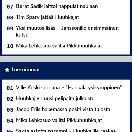
Berat Sadik laittoi nappulat naulaan
Tim Sparv jättää Huuhkajat
Yksi muutos lisää – Janssonille ensimmäinen
kutsu
Mika Lehkosuo valitsi Pikkuhuuhkajat
Luetuimmat
Ville Koski suorana – ”Hankala ysikymppinen”
Huuhkajien uusi pelipaita julkaistu
Jacob Friis hakemassa positiivista tulosta
Mika Lehkosuo valitsi Pikkuhuuhkajat
Saksa astetta parempi – Huuhkajille raakaa