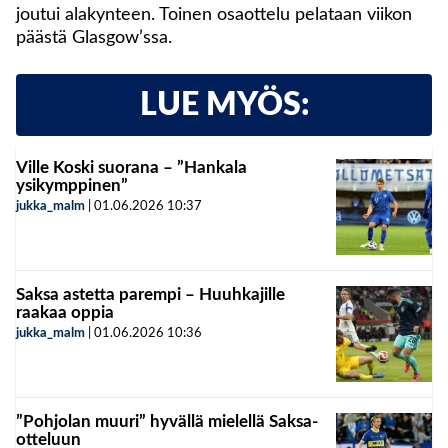
joutui alakynteen. Toinen osaottelu pelataan viikon
päästä Glasgow’ssa.
LUE MYÖS:
Ville Koski suorana – ”Hankala
ysikymppinen”
jukka_malm
|
01.06.2026
10:37
Saksa astetta parempi – Huuhkajille
raakaa oppia
jukka_malm
|
01.06.2026
10:36
”Pohjolan muuri” hyvällä mielellä Saksa-
otteluun