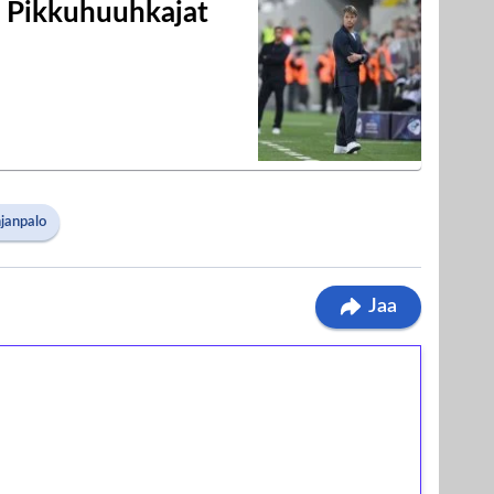
i Pikkuhuuhkajat
hjanpalo
Jaa
ilmaiskierroksia ilman