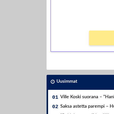
Saat heti 50 ilmaiskierr
kierros)!
Ei kierrätysvaatimusta!
Uusimmat
Ville Koski suorana – ”Ha
Saksa astetta parempi – Hu