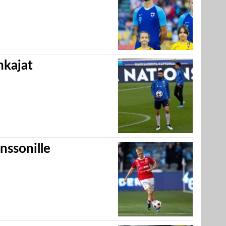
hkajat
nssonille