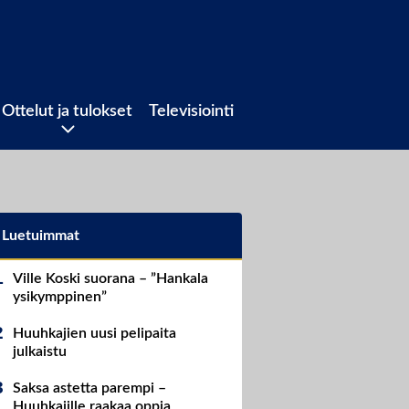
Ottelut ja tulokset
Televisiointi
Luetuimmat
Ville Koski suorana – ”Hankala
ysikymppinen”
Huuhkajien uusi pelipaita
julkaistu
Saksa astetta parempi –
Huuhkajille raakaa oppia