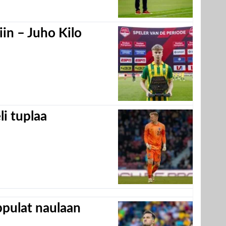
in – Juho Kilo
eli tuplaa
appulat naulaan