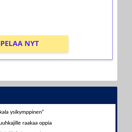
osta Tuohi 1000 -peliin (arvo 0,20€ per
PELAA NYT
nkala ysikymppinen”
uhkajille raakaa oppia