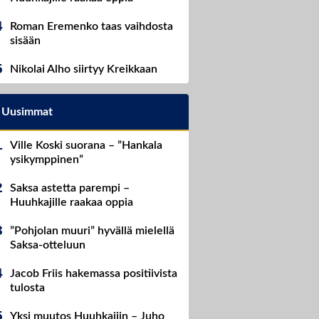
Roman Eremenko taas vaihdosta
sisään
Nikolai Alho siirtyy Kreikkaan
Uusimmat
Ville Koski suorana – ”Hankala
ysikymppinen”
Saksa astetta parempi –
Huuhkajille raakaa oppia
”Pohjolan muuri” hyvällä mielellä
Saksa-otteluun
Jacob Friis hakemassa positiivista
tulosta
Yksi muutos Huuhkajiin – Juho