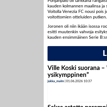
Pohjanpalo oli tarkkana rangais
kauden kolmannen maalinsa ja s
Voitolla Venezia FC nousi pois 
voitottomien otteluiden putken.
Joronen oli niin ikään isossa ro
esitti muutenkin vahvoja esityks
kauden ensimmäinen Serie B:ss
Ville Koski suorana –
ysikymppinen”
jukka_malm
|
01.06.2026
10:37