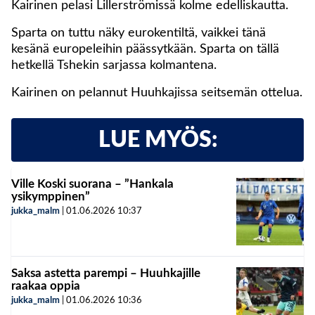
Kairinen pelasi Lillerströmissä kolme edelliskautta.
Sparta on tuttu näky eurokentiltä, vaikkei tänä
kesänä europeleihin päässytkään. Sparta on tällä
hetkellä Tshekin sarjassa kolmantena.
Kairinen on pelannut Huuhkajissa seitsemän ottelua.
LUE MYÖS:
Ville Koski suorana – ”Hankala
ysikymppinen”
jukka_malm
|
01.06.2026
10:37
Saksa astetta parempi – Huuhkajille
raakaa oppia
jukka_malm
|
01.06.2026
10:36