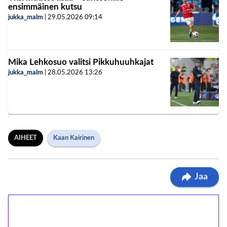
ensimmäinen kutsu
jukka_malm
|
29.05.2026
09:14
Mika Lehkosuo valitsi Pikkuhuuhkajat
jukka_malm
|
28.05.2026
13:26
AIHEET
Kaan Kairinen
Jaa
1€ = 10€ arvosta