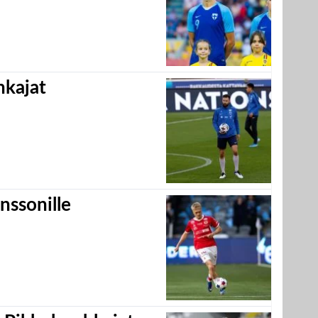
hkajat
nssonille