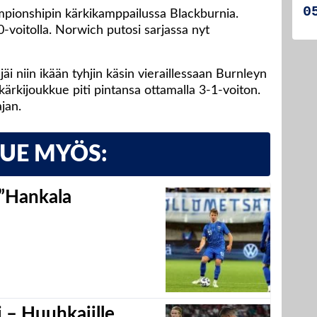
pionshipin kärkikamppailussa Blackburnia.
0-voitolla. Norwich putosi sarjassa nyt
i niin ikään tyhjin käsin vieraillessaan Burnleyn
kärkijoukkue piti pintansa ottamalla 3-1-voiton.
jan.
LUE MYÖS:
 ”Hankala
 – Huuhkajille