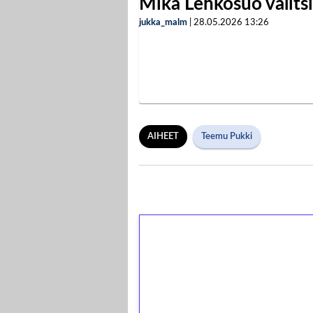
Mika Lehkosuo valits
jukka_malm
|
28.05.2026
13:26
AIHEET
Teemu Pukki
1€ = 10€ arvosta 
kierrätystä!
Talleta 1€