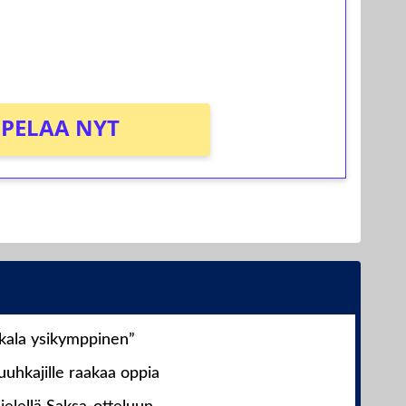
osta Tuohi 1000 -peliin (arvo 0,20€ per
PELAA NYT
nkala ysikymppinen”
uhkajille raakaa oppia