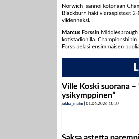
Norwich isännöi kotonaan Cham
Blackburn haki vieraspisteet 2-
viidenneksi.
Marcus Forssin
Middlesbrough jä
kotistadionilla. Championshipin 
Forss pelasi ensimmäisen puolia
Ville Koski suorana –
ysikymppinen”
jukka_malm
|
01.06.2026
10:37
Saksa astetta parempi