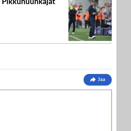
i Pikkuhuuhkajat
Jaa
ilmaiskierroksia ilman