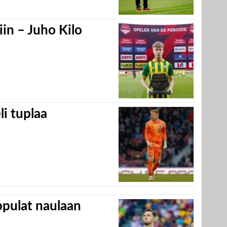
in – Juho Kilo
eli tuplaa
appulat naulaan