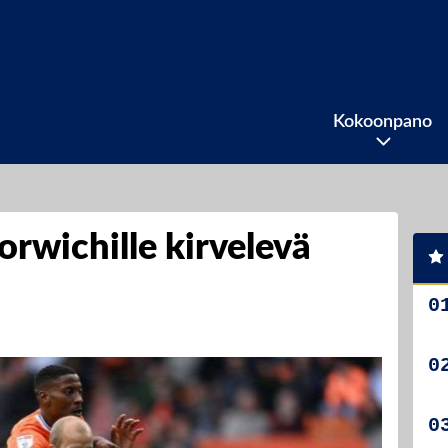
Kokoonpano
rwichille kirvelevä