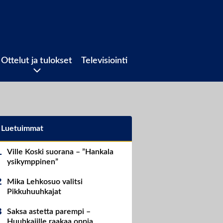
Ottelut ja tulokset
Televisiointi
Luetuimmat
Ville Koski suorana – ”Hankala
ysikymppinen”
Mika Lehkosuo valitsi
Pikkuhuuhkajat
Saksa astetta parempi –
Huuhkajille raakaa oppia