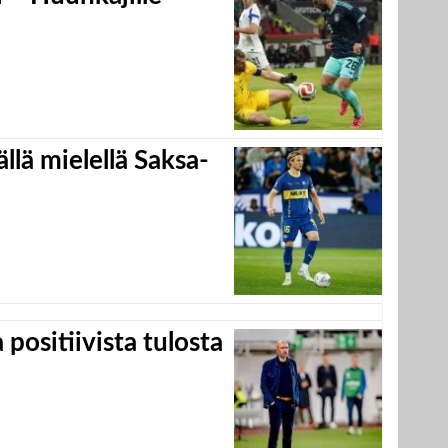
llä mielellä Saksa-
positiivista tulosta