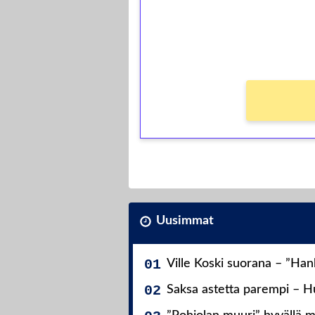
Saat heti 50 ilmaiskierr
kierros)!
Ei kierrätysvaatimusta!
Uusimmat
Ville Koski suorana – ”Ha
Saksa astetta parempi – Hu