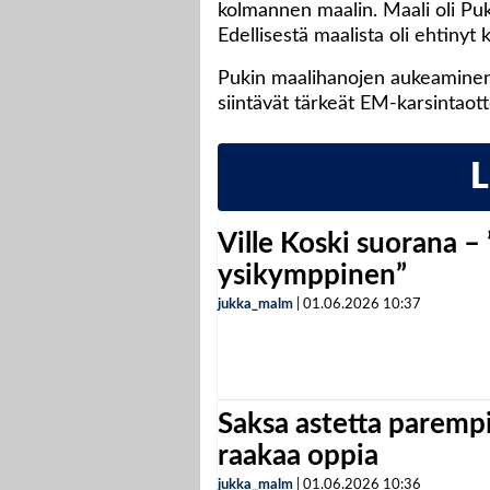
kolmannen maalin. Maali oli Puk
Edellisestä maalista oli ehtinyt 
Pukin maalihanojen aukeaminen 
siintävät tärkeät EM-karsintaot
Ville Koski suorana –
ysikymppinen”
jukka_malm
|
01.06.2026
10:37
Saksa astetta parempi
raakaa oppia
jukka_malm
|
01.06.2026
10:36