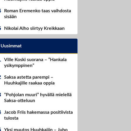
Roman Eremenko taas vaihdosta
sisään
Nikolai Alho siirtyy Kreikkaan
Uusimmat
Ville Koski suorana – ”Hankala
ysikymppinen”
Saksa astetta parempi –
Huuhkajille raakaa oppia
”Pohjolan muuri” hyvällä mielellä
Saksa-otteluun
Jacob Friis hakemassa positiivista
tulosta
Yksi muutos Huuhkajiin – Juho