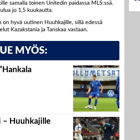
ille samalla toinen Unitedin paidassa MLS:ssä.
kulua jo 1,5 kuukautta.
on hyvä uutinen Huuhkajille, sillä edessä
telut Kazakstania ja Tanskaa vastaan.
LUE MYÖS:
 ”Hankala
 – Huuhkajille