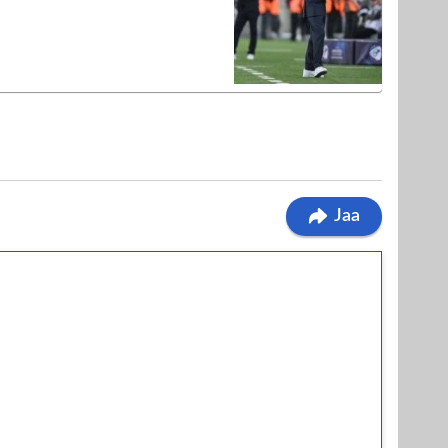
Jaa
ilmaiskierroksia ilman
osta Tuohi 1000 -peliin (arvo 0,20€ per