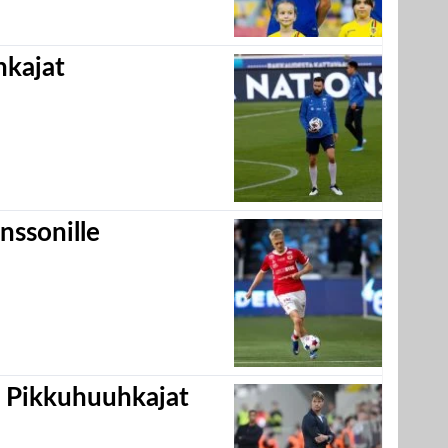
hkajat
nssonille
i Pikkuhuuhkajat