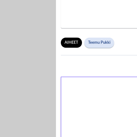
AIHEET
Teemu Pukki
1€ = 10€ arvosta 
kierrätystä!
Talleta 1€
Saat heti 50 ilmaiskierr
kierros)!