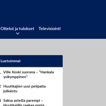
Ottelut ja tulokset
Televisiointi
Luetuimmat
Ville Koski suorana – ”Hankala
ysikymppinen”
Huuhkajien uusi pelipaita
julkaistu
Saksa astetta parempi –
Huuhkajille raakaa oppia