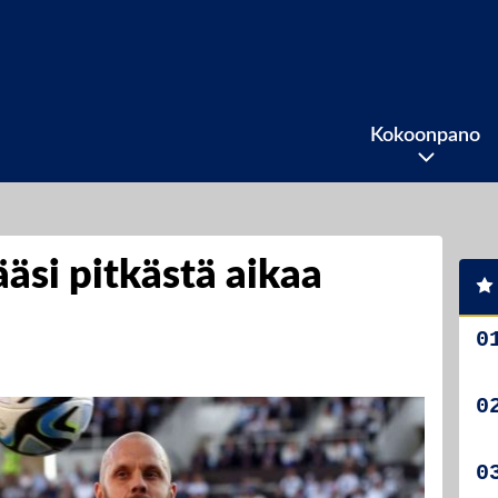
Kokoonpano
äsi pitkästä aikaa
n