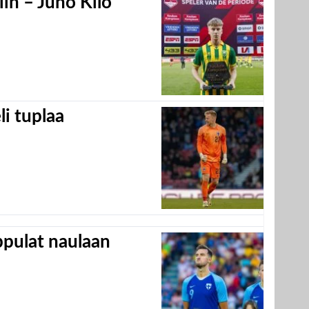
in – Juho Kilo
eli tuplaa
appulat naulaan