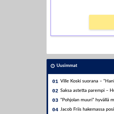
Ei kierrätysvaatimusta!
Uusimmat
Ville Koski suorana – ”Ha
Saksa astetta parempi – Hu
”Pohjolan muuri” hyvällä m
Jacob Friis hakemassa posit