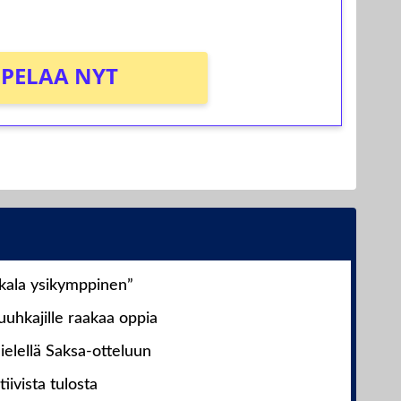
PELAA NYT
nkala ysikymppinen”
uhkajille raakaa oppia
ielellä Saksa-otteluun
iivista tulosta