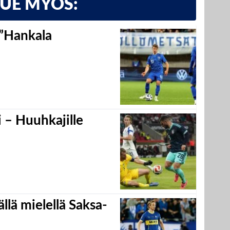
LUE MYÖS:
 ”Hankala
 – Huuhkajille
llä mielellä Saksa-