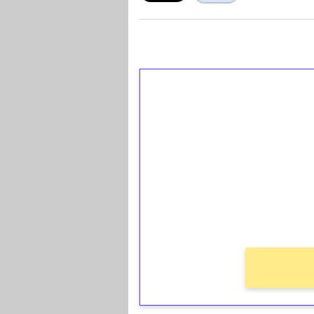
1€ = 10€ arvosta 
kierrätystä!
Talleta 1€
Saat heti 50 ilmaiskierr
kierros)!
Ei kierrätysvaatimusta!