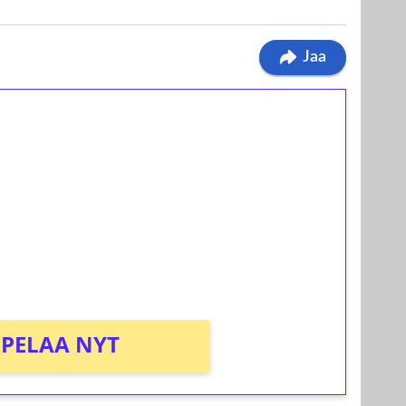
Jaa
ilmaiskierroksia ilman
osta Tuohi 1000 -peliin (arvo 0,20€ per
PELAA NYT