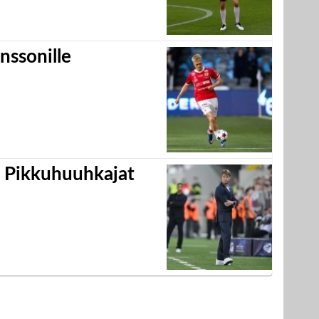
nssonille
i Pikkuhuuhkajat