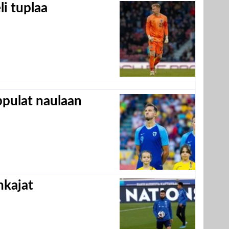
eli tuplaa
appulat naulaan
hkajat