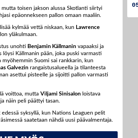
mutta toisen jakson alussa Skotlanti siirtyi
jasi epäonnekseen pallon omaan maaliin.
lisää kylmää vettä niskaan, kun
Lawrence
lon yläkulmaan.
ustus unohti
Benjamin Källmanin
vapaaksi ja
s löysi Källmanin pään, joka puski varmasti
 myöhemmin Suomi sai rankkarin, kun
as Galvezin
rangaistusalueella ja tilanteesta
n asettui pisteelle ja sijoitti pallon varmasti
ellä voittoa, mutta
Viljami Sinisalon
loistava
a näin peli päättyi tasan.
 edessä syksyllä, kun Nations Leaguen pelit
eräsimessä saatetaan nähdä uusi päävalmentaja.