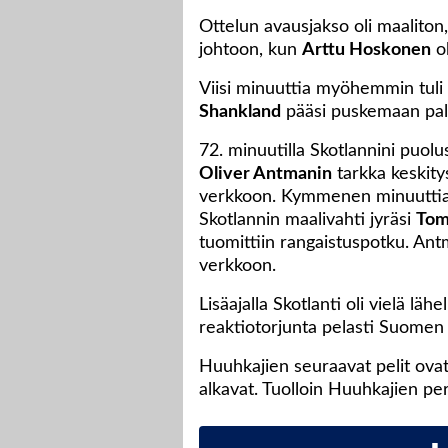
Ottelun avausjakso oli maaliton, 
johtoon, kun
Arttu Hoskonen
oh
Viisi minuuttia myöhemmin tuli 
Shankland
pääsi puskemaan pal
72. minuutilla Skotlannini puol
Oliver Antmanin
tarkka keskity
verkkoon. Kymmenen minuuttia
Skotlannin maalivahti jyräsi
Tom
tuomittiin rangaistuspotku. Antma
verkkoon.
Lisäajalla Skotlanti oli vielä läh
reaktiotorjunta pelasti Suomen j
Huuhkajien seuraavat pelit ovat
alkavat. Tuolloin Huuhkajien p