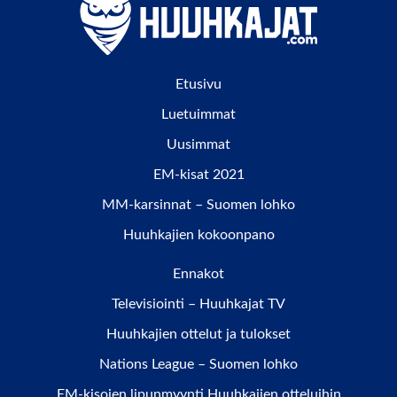
Etusivu
Luetuimmat
Uusimmat
EM-kisat 2021
MM-karsinnat – Suomen lohko
Huuhkajien kokoonpano
Ennakot
Televisiointi – Huuhkajat TV
Huuhkajien ottelut ja tulokset
Nations League – Suomen lohko
EM-kisojen lipunmyynti Huuhkajien otteluihin