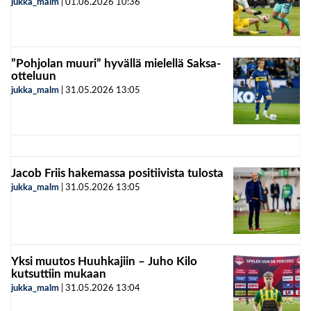
jukka_malm
|
01.06.2026
10:36
”Pohjolan muuri” hyvällä mielellä Saksa-
otteluun
jukka_malm
|
31.05.2026
13:05
Jacob Friis hakemassa positiivista tulosta
jukka_malm
|
31.05.2026
13:05
Yksi muutos Huuhkajiin – Juho Kilo
kutsuttiin mukaan
jukka_malm
|
31.05.2026
13:04