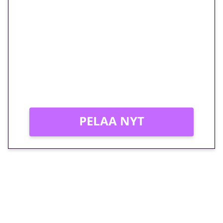
🎁 Huipputarjous jatkuu: 10
euron kierrätysvapaa
megakierros Reactoonz-
peliin – vain 1 eurolla!
Peli: Reactoonz
Vain uusille asiakkaille!
PELAA NYT