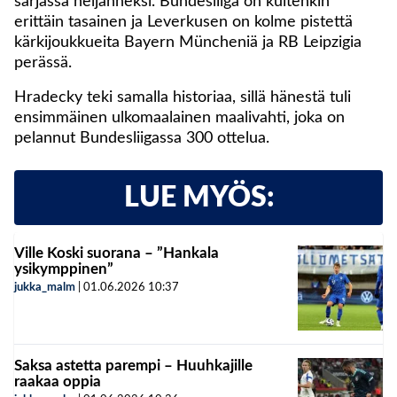
sarjassa neljänneksi. Bundesliiga on kuitenkin
erittäin tasainen ja Leverkusen on kolme pistettä
kärkijoukkueita Bayern Müncheniä ja RB Leipzigia
perässä.
Hradecky teki samalla historiaa, sillä hänestä tuli
ensimmäinen ulkomaalainen maalivahti, joka on
pelannut Bundesliigassa 300 ottelua.
LUE MYÖS:
Ville Koski suorana – ”Hankala
ysikymppinen”
jukka_malm
|
01.06.2026
10:37
Saksa astetta parempi – Huuhkajille
raakaa oppia