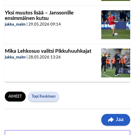
Yksi muutos lisää – Janssonille
ensimmäinen kutsu
jukka_malm
|
29.05.2026
09:14
Mika Lehkosuo valitsi Pikkuhuuhkajat
jukka_malm
|
28.05.2026
13:26
AIHEET
Topi Keskinen
Jaa