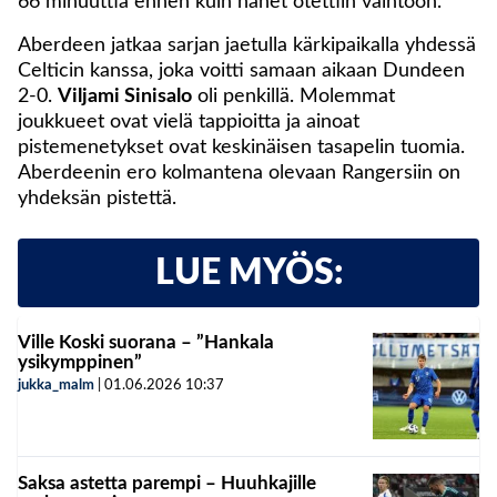
66 minuuttia ennen kuin hänet otettiin vaihtoon.
Aberdeen jatkaa sarjan jaetulla kärkipaikalla yhdessä
Celticin kanssa, joka voitti samaan aikaan Dundeen
2-0.
Viljami Sinisalo
oli penkillä. Molemmat
joukkueet ovat vielä tappioitta ja ainoat
pistemenetykset ovat keskinäisen tasapelin tuomia.
Aberdeenin ero kolmantena olevaan Rangersiin on
yhdeksän pistettä.
LUE MYÖS:
Ville Koski suorana – ”Hankala
ysikymppinen”
jukka_malm
|
01.06.2026
10:37
Saksa astetta parempi – Huuhkajille