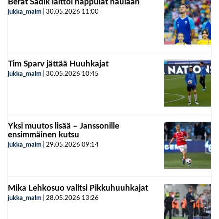
Berat Sadik laittoi nappulat naulaan
jukka_malm
|
30.05.2026
11:00
Tim Sparv jättää Huuhkajat
jukka_malm
|
30.05.2026
10:45
Yksi muutos lisää – Janssonille
ensimmäinen kutsu
jukka_malm
|
29.05.2026
09:14
Mika Lehkosuo valitsi Pikkuhuuhkajat
jukka_malm
|
28.05.2026
13:26