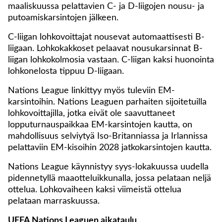
maaliskuussa pelattavien C- ja D-liigojen nousu- ja
putoamiskarsintojen jälkeen.
C-liigan lohkovoittajat nousevat automaattisesti B-
liigaan. Lohkokakkoset pelaavat nousukarsinnat B-
liigan lohkokolmosia vastaan. C-liigan kaksi huonointa
lohkonelosta tippuu D-liigaan.
Nations League linkittyy myös tuleviin EM-
karsintoihin. Nations Leaguen parhaiten sijoitetuilla
lohkovoittajilla, jotka eivät ole saavuttaneet
lopputurnauspaikkaa EM-karsintojen kautta, on
mahdollisuus selviytyä Iso-Britanniassa ja Irlannissa
pelattaviin EM-kisoihin 2028 jatkokarsintojen kautta.
Nations League käynnistyy syys-lokakuussa uudella
pidennetyllä maaotteluikkunalla, jossa pelataan neljä
ottelua. Lohkovaiheen kaksi viimeistä ottelua
pelataan marraskuussa.
UEFA Nations Leaguen aikataulu