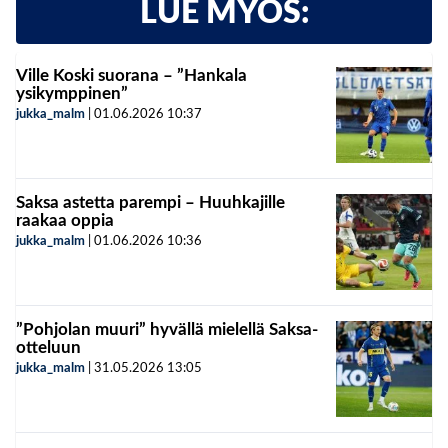
LUE MYÖS:
Ville Koski suorana – ”Hankala
ysikymppinen”
jukka_malm
|
01.06.2026
10:37
Saksa astetta parempi – Huuhkajille
raakaa oppia
jukka_malm
|
01.06.2026
10:36
”Pohjolan muuri” hyvällä mielellä Saksa-
otteluun
jukka_malm
|
31.05.2026
13:05