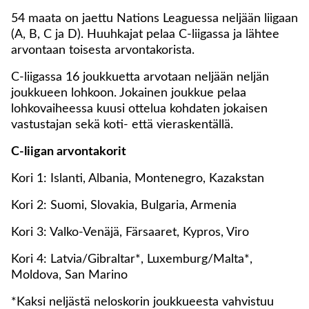
54 maata on jaettu Nations Leaguessa neljään liigaan
(A, B, C ja D). Huuhkajat pelaa C-liigassa ja lähtee
arvontaan toisesta arvontakorista.
C-liigassa 16 joukkuetta arvotaan neljään neljän
joukkueen lohkoon. Jokainen joukkue pelaa
lohkovaiheessa kuusi ottelua kohdaten jokaisen
vastustajan sekä koti- että vieraskentällä.
C-liigan arvontakorit
Kori 1: Islanti, Albania, Montenegro, Kazakstan
Kori 2: Suomi, Slovakia, Bulgaria, Armenia
Kori 3: Valko-Venäjä, Färsaaret, Kypros, Viro
Kori 4: Latvia/Gibraltar*, Luxemburg/Malta*,
Moldova, San Marino
*Kaksi neljästä neloskorin joukkueesta vahvistuu