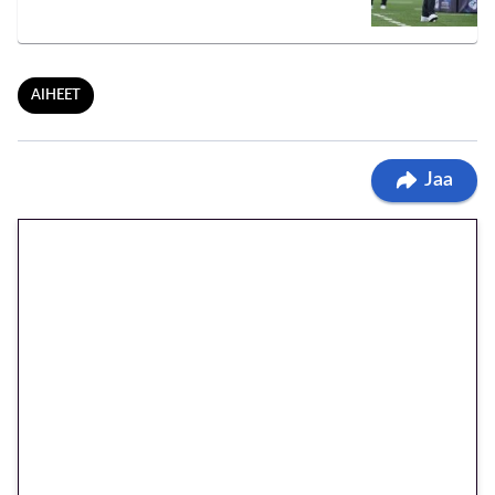
AIHEET
Jaa
🎁 Huipputarjous jatkuu: 10
euron kierrätysvapaa
megakierros Reactoonz-
peliin – vain 1 eurolla!
Peli: Reactoonz
Vain uusille asiakkaille!