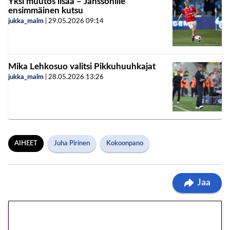
Yksi muutos lisää – Janssonille
ensimmäinen kutsu
jukka_malm
|
29.05.2026
09:14
Mika Lehkosuo valitsi Pikkuhuuhkajat
jukka_malm
|
28.05.2026
13:26
AIHEET
Juha Pirinen
Kokoonpano
Jaa
🎁 Huipputarjous jatkuu: 10