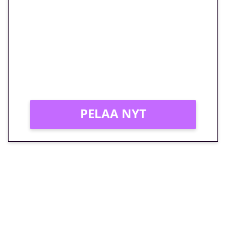
euron kierrätysvapaa
megakierros Reactoonz-
peliin – vain 1 eurolla!
Peli: Reactoonz
Vain uusille asiakkaille!
PELAA NYT