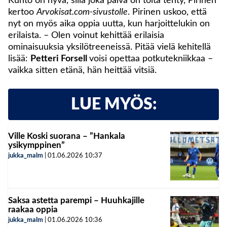
Kunto on hyvä, sillä joka päivä on töitä tehty, Pirinen
kertoo
Arvokisat.com-sivustolle
. Pirinen uskoo, että
nyt on myös aika oppia uutta, kun harjoittelukin on
erilaista. – Olen voinut kehittää erilaisia
ominaisuuksia yksilötreeneissä. Pitää vielä kehitellä
lisää:
Petteri Forsell
voisi opettaa potkutekniikkaa –
vaikka sitten etänä, hän heittää vitsiä.
LUE MYÖS:
Ville Koski suorana – ”Hankala
ysikymppinen”
jukka_malm
|
01.06.2026
10:37
Saksa astetta parempi – Huuhkajille
raakaa oppia
jukka_malm
|
01.06.2026
10:36