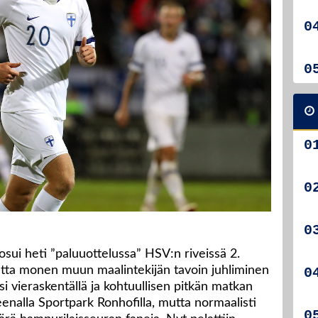
osui heti ”paluuottelussa” HSV:n riveissä 2.
tta monen muun maalintekijän tavoin juhliminen
asi vieraskentällä ja kohtuullisen pitkän matkan
enalla Sportpark Ronhofilla, mutta normaalisti