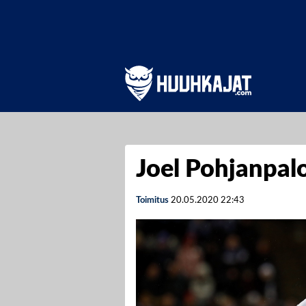
Joel Pohjanpalo
Toimitus
20.05.2020
22:43