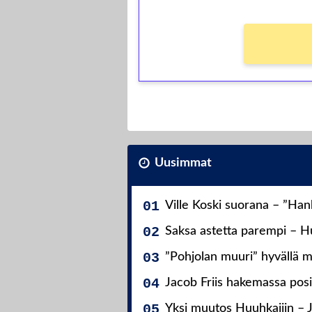
Uusimmat
Ville Koski suorana – ”Ha
Saksa astetta parempi – Hu
”Pohjolan muuri” hyvällä m
Jacob Friis hakemassa posit
Yksi muutos Huuhkajiin – 