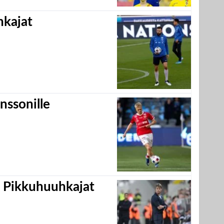
hkajat
nssonille
i Pikkuhuuhkajat