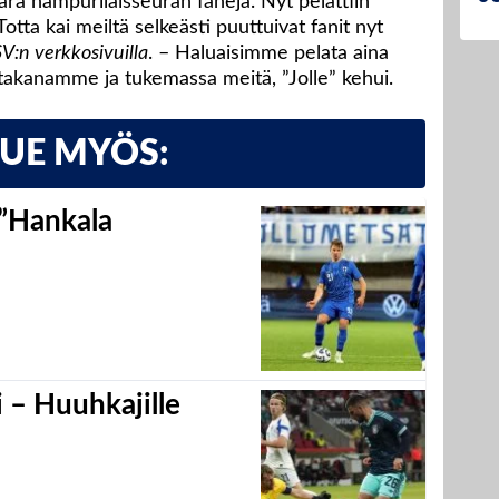
äärä hampurilaisseuran faneja. Nyt pelattiin
Totta kai meiltä selkeästi puuttuivat fanit nyt
V:n verkkosivuilla
. – Haluaisimme pelata aina
takanamme ja tukemassa meitä, ”Jolle” kehui.
LUE MYÖS:
 ”Hankala
 – Huuhkajille