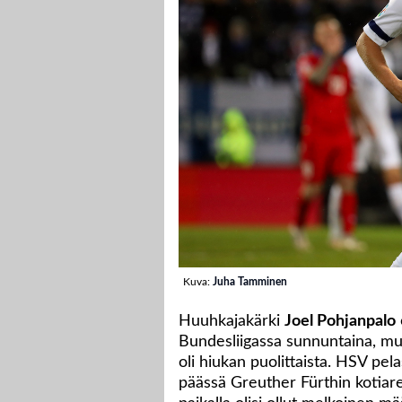
Kuva:
Juha Tamminen
Huuhkajakärki
Joel Pohjanpalo
Bundesliigassa sunnuntaina, mu
oli hiukan puolittaista. HSV pel
päässä Greuther Fürthin kotiare