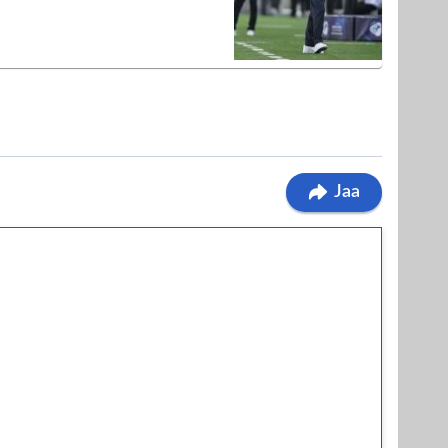
Jaa
ilmaiskierroksia ilman
osta Tuohi 1000 -peliin (arvo 0,20€ per