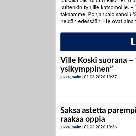
paikalla olisi ollut melkoinen m
kuitenkin tyhjille katsomoille. – 
takaamme, Pohjanpalo sanoi
HS
heidän edessään. He ovat aina 
Ville Koski suorana –
ysikymppinen”
jukka_malm
|
01.06.2026
10:37
Saksa astetta parempi
raakaa oppia
jukka_malm
|
01.06.2026
10:36