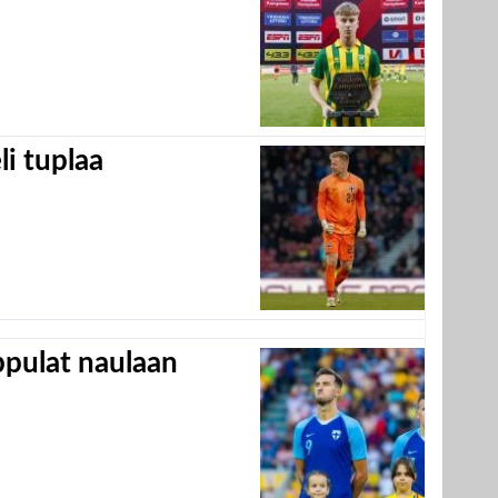
eli tuplaa
appulat naulaan