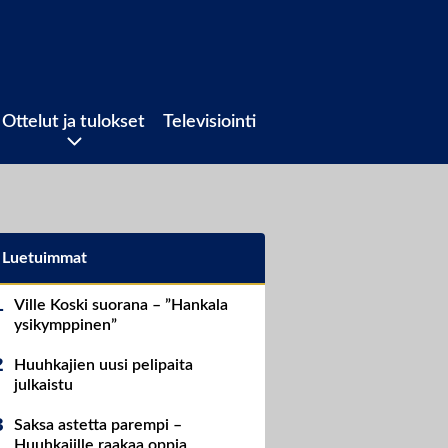
Ottelut ja tulokset
Televisiointi
Luetuimmat
Ville Koski suorana – ”Hankala
ysikymppinen”
Huuhkajien uusi pelipaita
julkaistu
Saksa astetta parempi –
Huuhkajille raakaa oppia