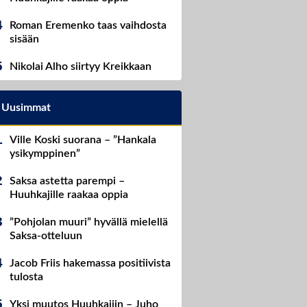
Roman Eremenko taas vaihdosta
sisään
Nikolai Alho siirtyy Kreikkaan
Uusimmat
Ville Koski suorana – ”Hankala
ysikymppinen”
Saksa astetta parempi –
Huuhkajille raakaa oppia
”Pohjolan muuri” hyvällä mielellä
Saksa-otteluun
Jacob Friis hakemassa positiivista
tulosta
Yksi muutos Huuhkajiin – Juho