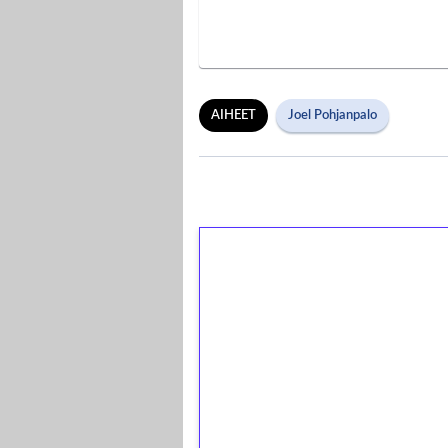
AIHEET
Joel Pohjanpalo
1€ = 10€ arvosta 
kierrätystä!
Talleta 1€
Saat heti 50 ilmaiskierr
kierros)!
Ei kierrätysvaatimusta!