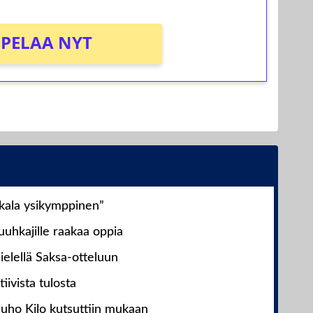
PELAA NYT
nkala ysikymppinen”
uhkajille raakaa oppia
ielellä Saksa-otteluun
iivista tulosta
Juho Kilo kutsuttiin mukaan