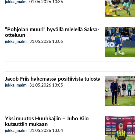
jukka_malm
|
01.06.2026
10:36
”Pohjolan muuri” hyvällä mielellä Saksa-
otteluun
jukka_malm
|
31.05.2026
13:05
Jacob Friis hakemassa positiivista tulosta
jukka_malm
|
31.05.2026
13:05
Yksi muutos Huuhkajiin – Juho Kilo
kutsuttiin mukaan
jukka_malm
|
31.05.2026
13:04