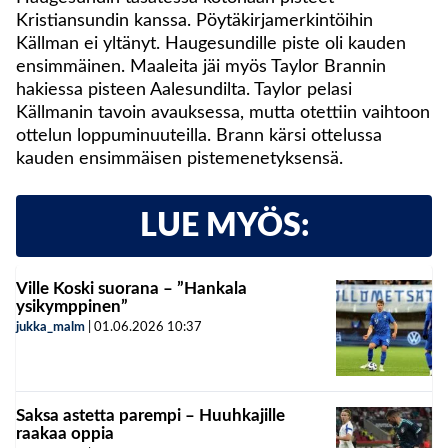
Kristiansundin kanssa. Pöytäkirjamerkintöihin
Källman ei yltänyt. Haugesundille piste oli kauden
ensimmäinen. Maaleita jäi myös Taylor Brannin
hakiessa pisteen Aalesundilta. Taylor pelasi
Källmanin tavoin avauksessa, mutta otettiin vaihtoon
ottelun loppuminuuteilla. Brann kärsi ottelussa
kauden ensimmäisen pistemenetyksensä.
LUE MYÖS:
Ville Koski suorana – ”Hankala
ysikymppinen”
jukka_malm
|
01.06.2026
10:37
Saksa astetta parempi – Huuhkajille
raakaa oppia