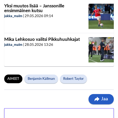
Yksi muutos lisää – Janssonille
ensimmäinen kutsu
jukka_malm
|
29.05.2026
09:14
Mika Lehkosuo valitsi Pikkuhuuhkajat
jukka_malm
|
28.05.2026
13:26
AIHEET
Benjamin Källman
Robert Taylor
Jaa