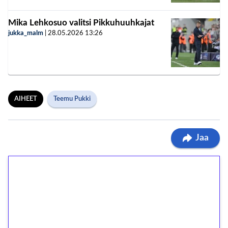
Mika Lehkosuo valitsi Pikkuhuuhkajat
jukka_malm
|
28.05.2026
13:26
AIHEET
Teemu Pukki
Jaa
1€ = 10€ arvosta
ilmaiskierroksia ilman
kierrätystä!