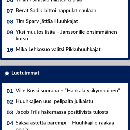
Viljami Sinisalo fiilisteli tuplaa
Berat Sadik laittoi nappulat naulaan
Tim Sparv jättää Huuhkajat
Yksi muutos lisää – Janssonille ensimmäinen
kutsu
Mika Lehkosuo valitsi Pikkuhuuhkajat
Luetuimmat
Ville Koski suorana – ”Hankala ysikymppinen”
Huuhkajien uusi pelipaita julkaistu
Jacob Friis hakemassa positiivista tulosta
Saksa astetta parempi – Huuhkajille raakaa
oppia