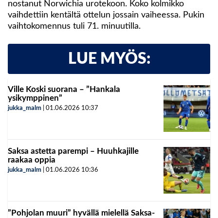
nostanut Norwichia urotekoon. Koko kolmikko
vaihdettiin kentältä ottelun jossain vaiheessa. Pukin
vaihtokomennus tuli 71. minuutilla.
LUE MYÖS:
Ville Koski suorana – ”Hankala
ysikymppinen”
jukka_malm
|
01.06.2026
10:37
Saksa astetta parempi – Huuhkajille
raakaa oppia
jukka_malm
|
01.06.2026
10:36
”Pohjolan muuri” hyvällä mielellä Saksa-