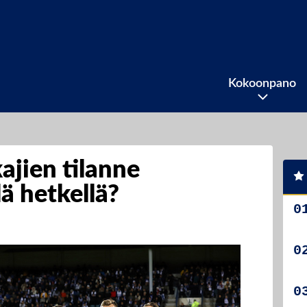
Kokoonpano
jien tilanne
lä hetkellä?