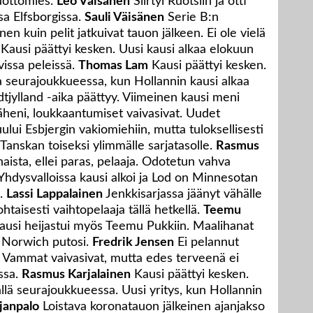
luottomies.
Leo Väisänen
Siirtyi Ruotsiin ja otti
sa Elfsborgissa.
Sauli Väisänen
Serie B:n
en kuin pelit jatkuivat tauon jälkeen. Ei ole vielä
Kausi päättyi kesken. Uusi kausi alkaa elokuun
vissa peleissä.
Thomas Lam
Kausi päättyi kesken.
la seurajoukkueessa, kun Hollannin kausi alkaa
jylland -aika päättyy. Viimeinen kausi meni
väheni, loukkaantumiset vaivasivat. Uudet
lui Esbjergin vakiomiehiin, mutta tuloksellisesti
Tanskan toiseksi ylimmälle sarjatasolle.
Rasmus
aista, ellei paras, pelaaja. Odotetun vahva
Yhdysvalloissa kausi alkoi ja Lod on Minnesotan
a.
Lassi Lappalainen
Jenkkisarjassa jäänyt vähälle
htaisesti vaihtopelaaja tällä hetkellä.
Teemu
usi heijastui myös Teemu Pukkiin. Maalihanat
a Norwich putosi.
Fredrik Jensen
Ei pelannut
. Vammat vaivasivat, mutta edes terveenä ei
ssa.
Rasmus Karjalainen
Kausi päättyi kesken.
llä seurajoukkueessa. Uusi yritys, kun Hollannin
janpalo
Loistava koronatauon jälkeinen ajanjakso