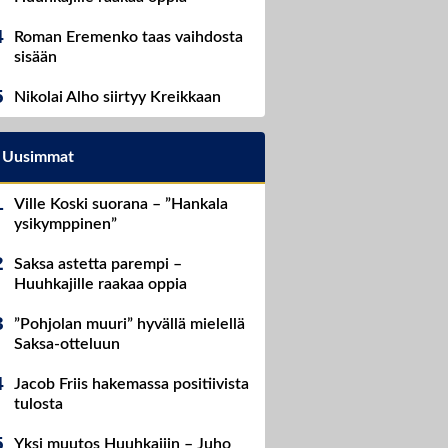
Roman Eremenko taas vaihdosta
sisään
Nikolai Alho siirtyy Kreikkaan
Uusimmat
Ville Koski suorana – ”Hankala
ysikymppinen”
Saksa astetta parempi –
Huuhkajille raakaa oppia
”Pohjolan muuri” hyvällä mielellä
Saksa-otteluun
Jacob Friis hakemassa positiivista
tulosta
Yksi muutos Huuhkajiin – Juho