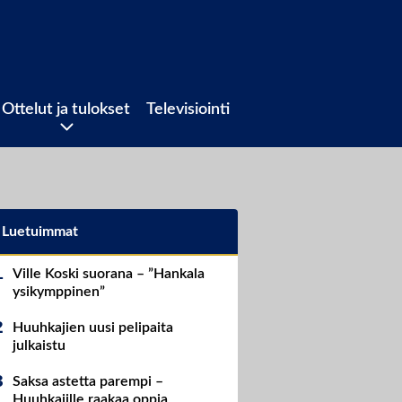
Ottelut ja tulokset
Televisiointi
Luetuimmat
Ville Koski suorana – ”Hankala
ysikymppinen”
Huuhkajien uusi pelipaita
julkaistu
Saksa astetta parempi –
Huuhkajille raakaa oppia