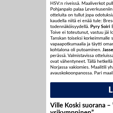
HSV:n riveissä. Maaliverkot pul
Pohjanpalo palaa Leverkuseniin 
otteluita on tullut jopa odotuk
kaudella niitä ei enää tule: Bre
todennäköisyydellä.
Pyry Soiri
E
Toive ei toteutunut, vastuu jäi 
Tanskan toiseksi korkeimmalle s
vapaapotkumaalia ja täytti oman
kohtalona oli putoaminen.
Jass
perässä. Valmistavissa otteluiss
ovat vähentyneet. Tällä hetkellä
Norjassa vakiomies. Maalitili y
avauskokoonpanossa. Pari maali
Ville Koski suorana –
ysikymppinen”