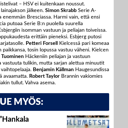
listelivat – HSV ei kuitenkaan noussut.
lainajakson jälkeen.
Simon Skrabb
Serie A-
sia enemmän Bresciassa. Harmi vain, että ensi
scia putoaa Serie B:n puolella suurella
sbjergiin isomman vastuun ja peliajan toiveissa.
loppukaudesta erittäin pieneksi. Esbjerg putosi
arjatasolle.
Petteri Forsell
Kielcessä pari komeaa
 paikkansa, tosin lopussa vastuu väheni. Kielcen
e Tuominen
Häckeniin peliajan ja vastuun
a vastuuta tulikin, mutta sarjan alettua minuutit
 vaihtopelaaja.
Benjamin Källman
Haugesundissa
hä avaamatta.
Robert Taylor
Brannin vakiomies
akin tullut. Vahva asema.
LUE MYÖS:
 ”Hankala