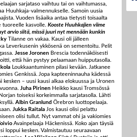
aajan sarjataso vaihtuu tai on vaihtumassa,
vaa Huuhkaja-valmennukselle. Samoin uusia
jista. Vuoden lisäaika antaa tietysti toisaalta
tuoreelle kasvolle.
Kooste Huuhkajien viime
hyt arvio siitä, missä juuri nyt mennään kunkin
cky
Tilanne on vakaa. Kausi oli jälleen
ka Leverkusenin ykkösenä on sementoitu. Pelit
gassa.
Jesse Joronen
Brescia todennäköisesti
itti, että hän pystyy pelaamaan huipputasolla.
kkola
Loukkaantuminen pilasi kevään. Jatkanee
omies Genkissä. Jopa kapteeninnauha kädessä
jäi kesken – uusi kausi alkaa elokuussa ja Uronen
 vuonna.
Juha Pirinen
Heikko kausi Tromsössä
 Norjan toiseksi korkeimmalla sarjatasolla. Lähti
ksyllä.
Albin Granlund
Örebron luottopelaaja.
saan.
Jukka Raitala
Jos kausi olisi pelattu
umiseen olisi tullut. Nyt vammat ohi ja vakiomies
oivio
Avainpelaaja Häckenissä. Koko ajan täysiä
i loppui kesken. Valmistautuu seuraavaan