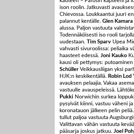
kauteen – Pafosin kapteeni ja 
ison roolin. Jatkuvasti avaukses
Chievossa. Loukkaantui juuri enn
palannut kentälle.
Glen Kamara
alussa. Paljon vastuuta valmista
Todennäköisesti iso rooli tarjol
uudestaan.
Tim Sparv
Upea Midt
vahvasti sivuroolissa: peliaika 
haasteet edessä.
Joni Kauko
Kuu
kausi oli pettymys: putoaminen 
Schüller
Veikkausliigan yksi parh
HJK:n keskikentällä.
Robin Lod
avauksen pelaajia. Vakaa asem
vastuulle avauspeleissä. Lähtöko
Pukki
Norwichin surkea loppuka
pysyivät kiinni, vastuu väheni j
koronatauon jälkeen pelin peliä
tullut paljoa vastuuta Augsburgi
Valittavan vähän vastuuta kevää
pääsarja joskus jatkuu.
Joel Poh