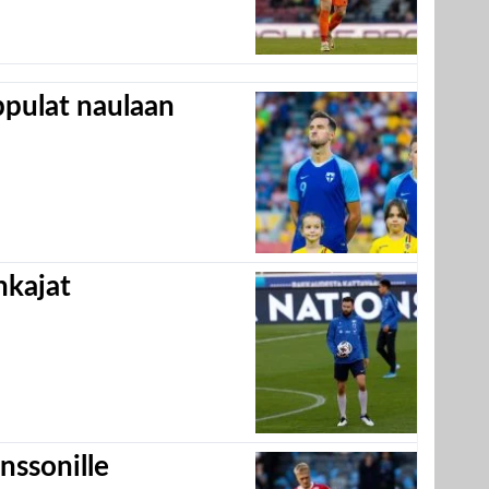
appulat naulaan
hkajat
nssonille