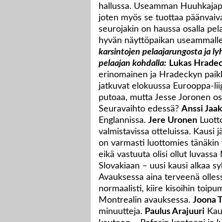
hallussa. Useamman Huuhkajapel
joten myös se tuottaa päänvai
seurojakin on haussa osalla pelaa
hyvän näyttöpaikan useammalle 
karsintojen pelaajarungosta ja ly
pelaajan kohdalla:
Lukas Hrade
erinomainen ja Hradeckyn paik
jatkuvat elokuussa Eurooppa-lii
putoaa, mutta Jesse Joronen oso
Seuravaihto edessä?
Anssi Jaa
Englannissa.
Jere Uronen
Luott
valmistavissa otteluissa. Kausi 
on varmasti luottomies tänäkin
eikä vastuuta olisi ollut luvassa
Slovakiaan – uusi kausi alkaa sy
Avauksessa aina terveenä olles
normaalisti, kiire kisoihin toip
Montrealin avauksessa.
Joona T
minuutteja.
Paulus Arajuuri
Kaus