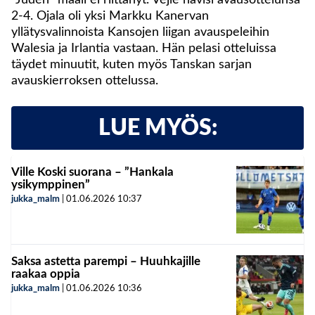
”Juden” maali ei riittänyt. Vejle hävisi avausottelunsa
2-4. Ojala oli yksi Markku Kanervan
yllätysvalinnoista Kansojen liigan avauspeleihin
Walesia ja Irlantia vastaan. Hän pelasi otteluissa
täydet minuutit, kuten myös Tanskan sarjan
avauskierroksen ottelussa.
LUE MYÖS:
Ville Koski suorana – ”Hankala
ysikymppinen”
jukka_malm
|
01.06.2026
10:37
Saksa astetta parempi – Huuhkajille
raakaa oppia
jukka_malm
|
01.06.2026
10:36