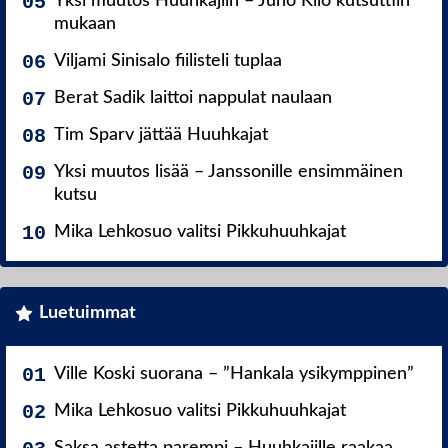
Yksi muutos Huuhkajiin – Juho Kilo kutsuttiin
mukaan
Viljami Sinisalo fiilisteli tuplaa
Berat Sadik laittoi nappulat naulaan
Tim Sparv jättää Huuhkajat
Yksi muutos lisää – Janssonille ensimmäinen
kutsu
Mika Lehkosuo valitsi Pikkuhuuhkajat
Luetuimmat
Ville Koski suorana – ”Hankala ysikymppinen”
Mika Lehkosuo valitsi Pikkuhuuhkajat