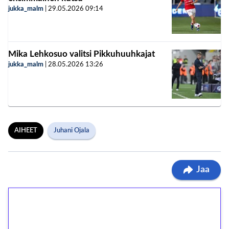
jukka_malm
|
29.05.2026
09:14
Mika Lehkosuo valitsi Pikkuhuuhkajat
jukka_malm
|
28.05.2026
13:26
AIHEET
Juhani Ojala
Jaa
1€ = 10€ arvosta
ilmaiskierroksia ilman