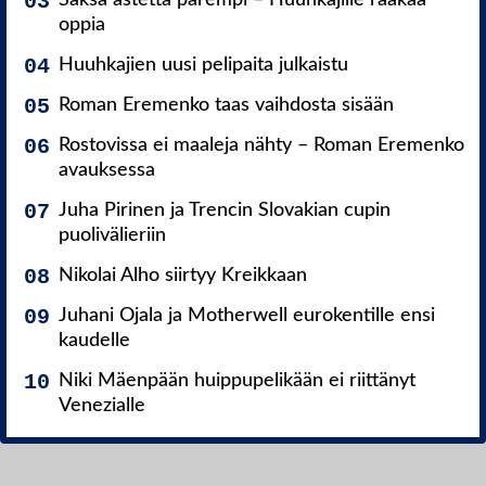
Saksa astetta parempi – Huuhkajille raakaa
oppia
Huuhkajien uusi pelipaita julkaistu
Roman Eremenko taas vaihdosta sisään
Rostovissa ei maaleja nähty – Roman Eremenko
avauksessa
Juha Pirinen ja Trencin Slovakian cupin
puolivälieriin
Nikolai Alho siirtyy Kreikkaan
Juhani Ojala ja Motherwell eurokentille ensi
kaudelle
Niki Mäenpään huippupelikään ei riittänyt
Venezialle