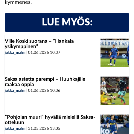
kymmenes.
LUE MYÖS:
Ville Koski suorana – ”Hankala
ysikymppinen”
jukka_malm
|
01.06.2026
10:37
Saksa astetta parempi – Huuhkajille
raakaa oppia
jukka_malm
|
01.06.2026
10:36
”Pohjolan muuri” hyvällä mielellä Saksa-
otteluun
jukka_malm
|
31.05.2026
13:05