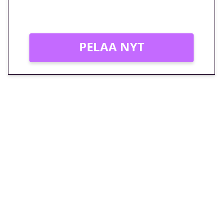
Vain uusille asiakkaille!
PELAA NYT