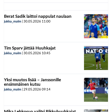
Berat Sadik laittoi nappulat naulaan
jukka_malm
|
30.05.2026
11:00
Tim Sparv jättää Huuhkajat
jukka_malm
|
30.05.2026
10:45
Yksi muutos lisää – Janssonille
ensimmäinen kutsu
jukka_malm
|
29.05.2026
09:14
Mika Lehkosuo valitsi Pikkuhuuhkajat