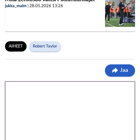
jukka_malm
|
28.05.2026
13:26
AIHEET
Robert Taylor
Jaa
🎁 Huipputarjous jatkuu: 10
euron kierrätysvapaa
megakierros Reactoonz-
peliin – vain 1 eurolla!
Peli: Reactoonz