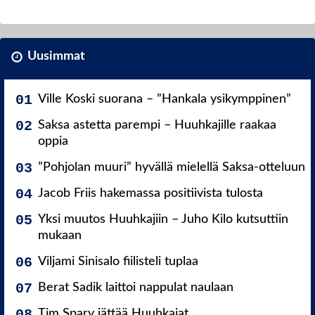
Uusimmat
Ville Koski suorana – ”Hankala ysikymppinen”
Saksa astetta parempi – Huuhkajille raakaa
oppia
”Pohjolan muuri” hyvällä mielellä Saksa-otteluun
Jacob Friis hakemassa positiivista tulosta
Yksi muutos Huuhkajiin – Juho Kilo kutsuttiin
mukaan
Viljami Sinisalo fiilisteli tuplaa
Berat Sadik laittoi nappulat naulaan
Tim Sparv jättää Huuhkajat