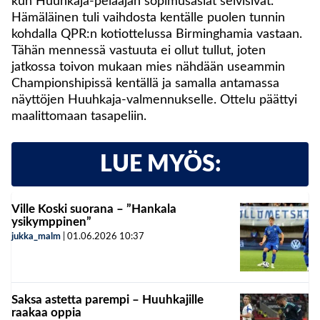
kun Huuhkaja-pelaajan sopimusasiat selvisivät.
Hämäläinen tuli vaihdosta kentälle puolen tunnin
kohdalla QPR:n kotiottelussa Birminghamia vastaan.
Tähän mennessä vastuuta ei ollut tullut, joten
jatkossa toivon mukaan mies nähdään useammin
Championshipissä kentällä ja samalla antamassa
näyttöjen Huuhkaja-valmennukselle. Ottelu päättyi
maalittomaan tasapeliin.
LUE MYÖS:
Ville Koski suorana – ”Hankala
ysikymppinen”
jukka_malm
|
01.06.2026
10:37
Saksa astetta parempi – Huuhkajille
raakaa oppia