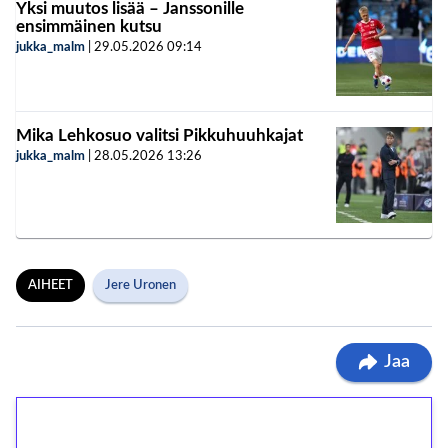
Yksi muutos lisää – Janssonille
ensimmäinen kutsu
jukka_malm
|
29.05.2026
09:14
Mika Lehkosuo valitsi Pikkuhuuhkajat
jukka_malm
|
28.05.2026
13:26
AIHEET
Jere Uronen
Jaa
1€ = 10€ arvosta