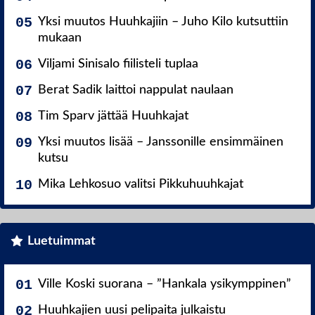
Yksi muutos Huuhkajiin – Juho Kilo kutsuttiin
mukaan
Viljami Sinisalo fiilisteli tuplaa
Berat Sadik laittoi nappulat naulaan
Tim Sparv jättää Huuhkajat
Yksi muutos lisää – Janssonille ensimmäinen
kutsu
Mika Lehkosuo valitsi Pikkuhuuhkajat
Luetuimmat
Ville Koski suorana – ”Hankala ysikymppinen”
Huuhkajien uusi pelipaita julkaistu