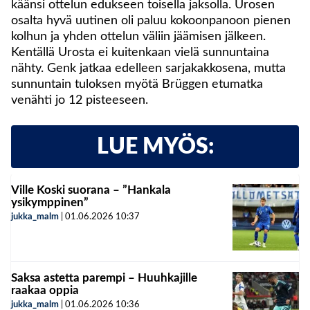
käänsi ottelun edukseen toisella jaksolla. Urosen
osalta hyvä uutinen oli paluu kokoonpanoon pienen
kolhun ja yhden ottelun väliin jäämisen jälkeen.
Kentällä Urosta ei kuitenkaan vielä sunnuntaina
nähty. Genk jatkaa edelleen sarjakakkosena, mutta
sunnuntain tuloksen myötä Brüggen etumatka
venähti jo 12 pisteeseen.
LUE MYÖS:
Ville Koski suorana – ”Hankala
ysikymppinen”
jukka_malm
|
01.06.2026
10:37
Saksa astetta parempi – Huuhkajille
raakaa oppia
jukka_malm
|
01.06.2026
10:36