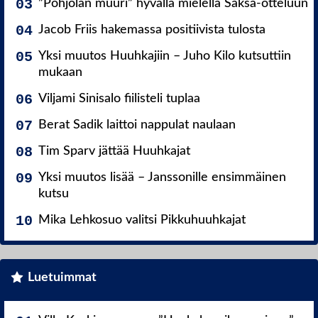
”Pohjolan muuri” hyvällä mielellä Saksa-otteluun
Jacob Friis hakemassa positiivista tulosta
Yksi muutos Huuhkajiin – Juho Kilo kutsuttiin
mukaan
Viljami Sinisalo fiilisteli tuplaa
Berat Sadik laittoi nappulat naulaan
Tim Sparv jättää Huuhkajat
Yksi muutos lisää – Janssonille ensimmäinen
kutsu
Mika Lehkosuo valitsi Pikkuhuuhkajat
Luetuimmat