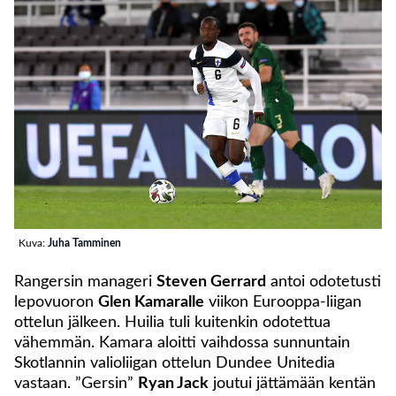
Kuva:
Juha Tamminen
Rangersin manageri
Steven Gerrard
antoi odotetusti
lepovuoron
Glen Kamaralle
viikon Eurooppa-liigan
ottelun jälkeen. Huilia tuli kuitenkin odotettua
vähemmän. Kamara aloitti vaihdossa sunnuntain
Skotlannin valioliigan ottelun Dundee Unitedia
vastaan. ”Gersin”
Ryan Jack
joutui jättämään kentän