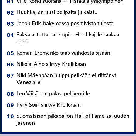
Ville Koski suorana – ”Hankala ysikymppinen”
Huuhkajien uusi pelipaita julkaistu
Jacob Friis hakemassa positiivista tulosta
Saksa astetta parempi – Huuhkajille raakaa
oppia
Roman Eremenko taas vaihdosta sisään
Nikolai Alho siirtyy Kreikkaan
Niki Mäenpään huippupelikään ei riittänyt
Venezialle
Leo Väisänen palasi pelikentille
Pyry Soiri siirtyy Kreikkaan
Suomalaisen jalkapallon Hall of Fame sai uuden
jäsenen