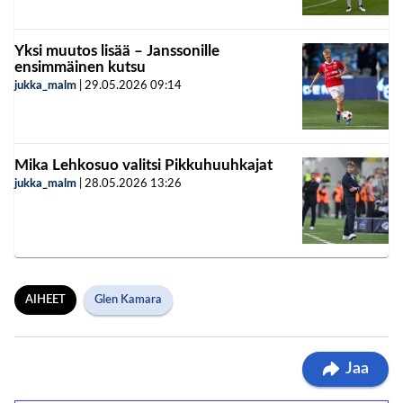
Yksi muutos lisää – Janssonille
ensimmäinen kutsu
jukka_malm
|
29.05.2026
09:14
Mika Lehkosuo valitsi Pikkuhuuhkajat
jukka_malm
|
28.05.2026
13:26
AIHEET
Glen Kamara
Jaa