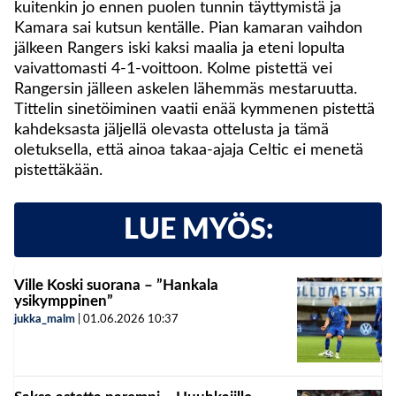
kuitenkin jo ennen puolen tunnin täyttymistä ja
Kamara sai kutsun kentälle. Pian kamaran vaihdon
jälkeen Rangers iski kaksi maalia ja eteni lopulta
vaivattomasti 4-1-voittoon. Kolme pistettä vei
Rangersin jälleen askelen lähemmäs mestaruutta.
Tittelin sinetöiminen vaatii enää kymmenen pistettä
kahdeksasta jäljellä olevasta ottelusta ja tämä
oletuksella, että ainoa takaa-ajaja Celtic ei menetä
pistettäkään.
LUE MYÖS:
Ville Koski suorana – ”Hankala
ysikymppinen”
jukka_malm
|
01.06.2026
10:37