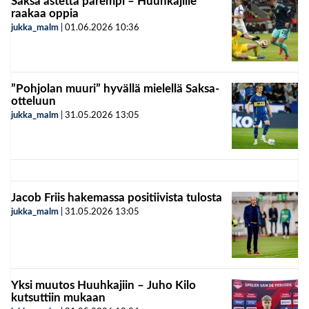
Saksa astetta parempi – Huuhkajille
raakaa oppia
jukka_malm
|
01.06.2026
10:36
”Pohjolan muuri” hyvällä mielellä Saksa-
otteluun
jukka_malm
|
31.05.2026
13:05
Jacob Friis hakemassa positiivista tulosta
jukka_malm
|
31.05.2026
13:05
Yksi muutos Huuhkajiin – Juho Kilo
kutsuttiin mukaan